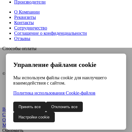
Производители
О Компании
Реквизиты
Контакты
Сотрудничество
Соглашение о конфиденциальности
Отзывы
Способы оплаты
Управление файлами cookie
© Интернет-магазин Евро-инструмент, 2026
Мы используем файлы cookie для наилучшего
взаимодействия с сайтом.
Контакты
Карта сайта
Политика использования Сookie-файлов
Политика конфиденциальности
Согласие на обработку ПДн
Принять все
Отклонить все
Войти
Регистрация
Сравнение
0
Настройки cookie
Отложенные
0
Моя корзина
0
0
руб.
Оформить