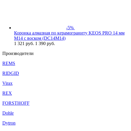
-5%
Коронка алмазная по керамограниту KEOS PRO 14 мм
M14 с воском (DC14M14)
1 321
руб.
1 390 руб.
Производители
REMS
RIDGID
Virax
REX
FORSTHOFF
Dohle
Dytron