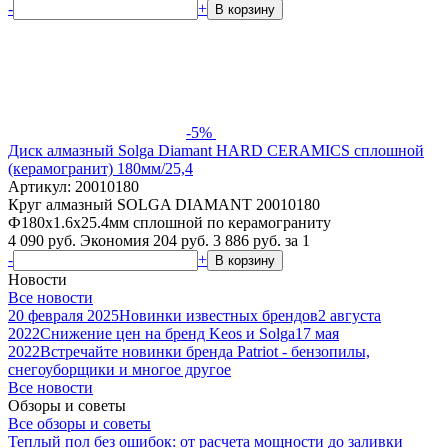
-
+
В корзину
-5%
Диск алмазный Solga Diamant HARD CERAMICS сплошной
(керамогранит) 180мм/25,4
Артикул: 20010180
Круг алмазный SOLGA DIAMANT 20010180
Ф180х1.6х25.4мм сплошной по керамограниту
4 090 руб.
Экономия 204 руб.
3 886
руб.
за 1
-
+
В корзину
Новости
Все новости
20 февраля 2025
Новинки известных брендов
2 августа
2022
Снижение цен на бренд Keos и Solga
17 мая
2022
Встречайте новинки бренда Patriot - бензопилы,
снегоуборщики и многое другое
Все новости
Обзоры и советы
Все обзоры и советы
Теплый пол без ошибок: от расчета мощности до заливки