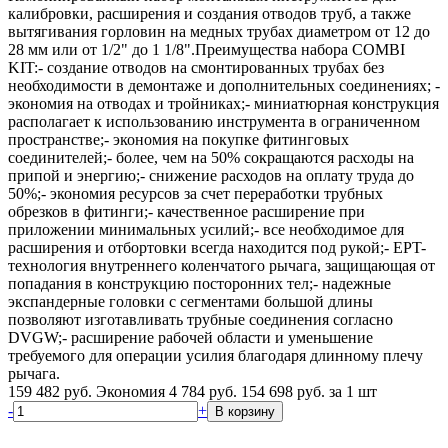
калибровки, расширения и создания отводов труб, а также
вытягивания горловин на медных трубах диаметром от 12 до
28 мм или от 1/2" до 1 1/8".Преимущества набора COMBI
KIT:- создание отводов на смонтированных трубах без
необходимости в демонтаже и дополнительных соединениях; -
экономия на отводах и тройниках;- миниатюрная конструкция
располагает к использованию инструмента в ограниченном
пространстве;- экономия на покупке фитинговых
соединителей;- более, чем на 50% сокращаются расходы на
припой и энергию;- снижение расходов на оплату труда до
50%;- экономия ресурсов за счет переработки трубных
обрезков в фитинги;- качественное расширение при
приложении минимальных усилий;- все необходимое для
расширения и отбортовки всегда находится под рукой;- EPT-
технология внутреннего коленчатого рычага, защищающая от
попадания в конструкцию посторонних тел;- надежные
экспандерные головки с сегментами большой длины
позволяют изготавливать трубные соединения согласно
DVGW;- расширение рабочей области и уменьшение
требуемого для операции усилия благодаря длинному плечу
рычага.
159 482 руб.
Экономия 4 784 руб.
154 698
руб.
за 1 шт
-
+
В корзину