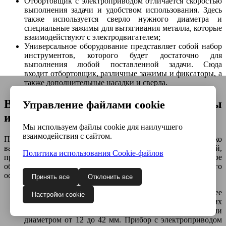
Отбортовщик с электроприводом отличается скоростью
выполнения задачи и удобством использования. Здесь
также используется сверло нужного диаметра и
специальные зажимы для вытягивания металла, которые
взаимодействуют с электродвигателем;
Универсальное оборудование представляет собой набор
инструментов, которого будет достаточно для
выполнения любой поставленной задачи. Сюда
входит отбортовщик, различные зажимы и фиксаторы, а
также дополнительные насадки и сверла.
Выбор и технические параметры
Управление файлами cookie
инструмента
Мы используем файлы cookie для наилучшего
взаимодействия с сайтом.
При покупке отбортовщика следует учитывать несколько
важных критериев, которые помогут приобрести надежный,
Политика использования Сookie-файлов
производительный и долговечный инструмент. При выборе
оборудования рекомендуется обратить внимание на его
особенности и технические характеристики:
Принять все
Отклонить все
Тип привода
. Ручной инструмент будет наиболее
Настройки cookie
подходящим при редком использовании в домашних
целях. Такой отбортовщик способен работать с трубами
диаметром от 12 до 42 мм. Прибор с электроприводом