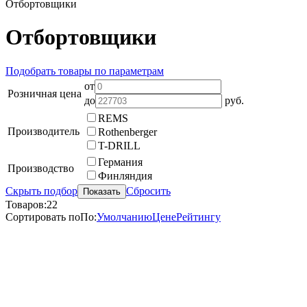
Отбортовщики
Отбортовщики
Подобрать товары по параметрам
от
Розничная цена
до
руб.
REMS
Производитель
Rothenberger
T-DRILL
Германия
Производство
Финляндия
Скрыть подбор
Сбросить
Показать
Товаров:
22
Сортировать по
По
:
Умолчанию
Цене
Рейтингу