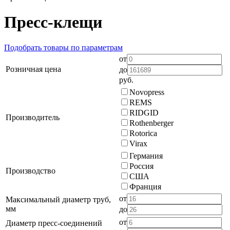
Пресс-клещи
Подобрать товары по параметрам
от
Розничная цена
до
руб.
Novopress
REMS
RIDGID
Производитель
Rothenberger
Rotorica
Virax
Германия
Россия
Производство
США
Франция
от
Максимальный диаметр труб,
мм
до
от
Диаметр пресс-соединений