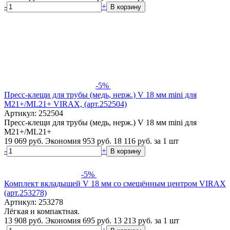
-
+
В корзину
-5%
Пресс-клещи для трубы (медь, нерж.) V 18 мм mini для
M21+/ML21+ VIRAX, (арт.252504)
Артикул: 252504
Пресс-клещи для трубы (медь, нерж.) V 18 мм mini для
M21+/ML21+
19 069 руб.
Экономия 953 руб.
18 116
руб.
за 1 шт
-
+
В корзину
-5%
Комплект вкладышей V 18 мм cо смещённым центром VIRAX
(арт.253278)
Артикул: 253278
Лёгкая и компактная.
13 908 руб.
Экономия 695 руб.
13 213
руб.
за 1 шт