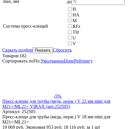
max, мм
до
H
HA
M
Система пресс-клещей
RFz
TH
U
V
Скрыть подбор
Сбросить
Показать
Товаров:
182
Сортировать по
По
:
Умолчанию
Цене
Рейтингу
-5%
Пресс-клещи для трубы (медь, нерж.) V 22 мм mini для
M21+/ML21+ VIRAX (арт.252505)
Артикул: 252505
Пресс-клещи для трубы (медь, нерж.) V 18 мм mini для
M21+/ML21+
19 069 руб.
Экономия 953 руб.
18 116
руб.
за 1 шт