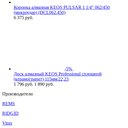
Коронка алмазная KEOS PULSAR 1 1/4" 062/450
(микроудар) (DCL062.450)
6 375
руб.
-5%
Диск алмазный KEOS Professional сплошной
(керамогранит) 115мм/22,23
1 796
руб.
1 890 руб.
Производители
REMS
RIDGID
Virax