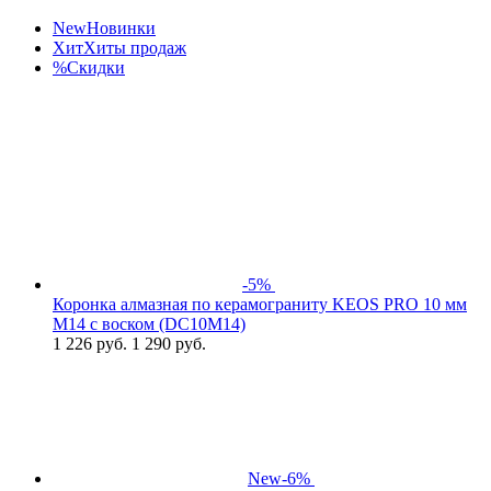
New
Новинки
Хит
Хиты продаж
%
Скидки
-5%
Коронка алмазная по керамограниту KEOS PRO 10 мм
M14 с воском (DC10M14)
1 226
руб.
1 290 руб.
New
-6%