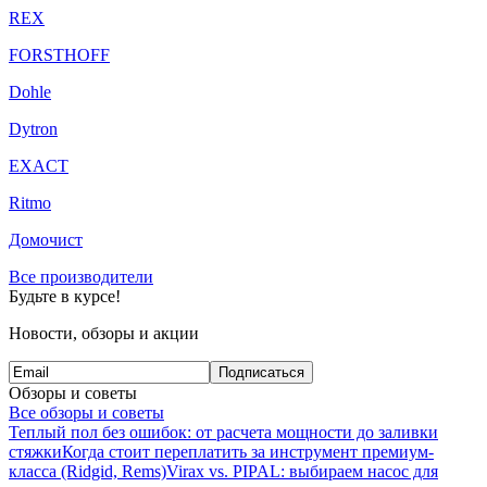
REX
FORSTHOFF
Dohle
Dytron
EXACT
Ritmo
Домочист
Все производители
Будьте в курсе!
Новости, обзоры и акции
Подписаться
Обзоры и советы
Все обзоры и советы
Теплый пол без ошибок: от расчета мощности до заливки
стяжки
Когда стоит переплатить за инструмент премиум-
класса (Ridgid, Rems)
Virax vs. PIPAL: выбираем насос для