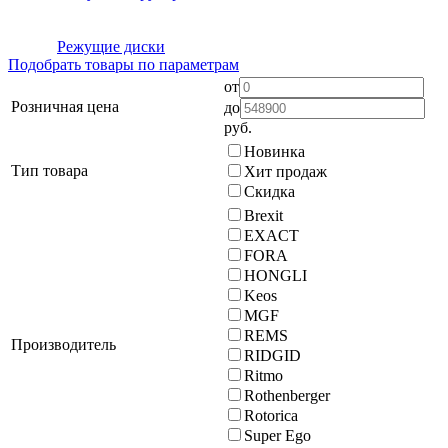
Режущие диски
Подобрать товары по параметрам
от
Розничная цена
до
руб.
Новинка
Тип товара
Хит продаж
Скидка
Brexit
EXACT
FORA
HONGLI
Keos
MGF
REMS
Производитель
RIDGID
Ritmo
Rothenberger
Rotorica
Super Ego