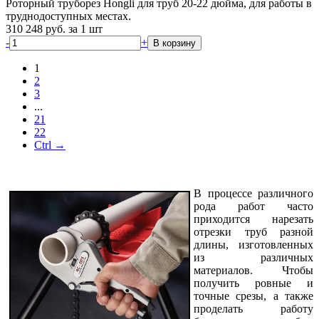
Роторный труборез Hongli для труб 20-22 дюйма, для работы в
труднодоступных местах.
310 248
руб.
за 1 шт
-
+
В корзину
1
2
3
...
21
22
Ctrl →
В процессе различного
рода работ часто
приходится нарезать
отрезки труб разной
длины, изготовленных
из различных
материалов. Чтобы
получить ровные и
точные срезы, а также
проделать работу