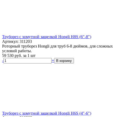
Труборез с хомутной защелкой Hongli H8S (6"-8")
Артикул: 311203
Роторный труборез Hongli для труб 6-8 дюймов, для сложных
условий работы.
59 530
руб.
за 1 шт
-
+
В корзину
Труборез с хомутной защелкой Hongli H6S (4"-6")