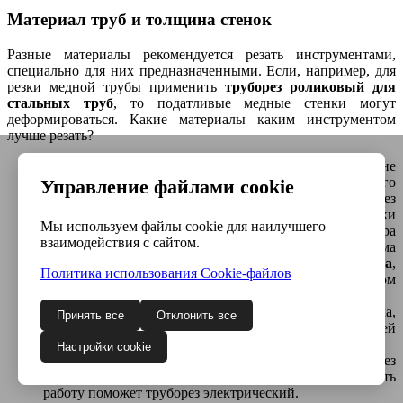
Материал труб и толщина стенок
Разные материалы рекомендуется резать инструментами,
специально для них предназначенными. Если, например, для
резки медной трубы применить
труборез роликовый для
стальных труб
, то податливые медные стенки могут
деформироваться. Какие материалы каким инструментом
лучше резать?
Пластиковые и металлопластиковые трубы вполне
можно резать специальными ножницами. Для этого
Управление файлами cookie
совсем не обязательно приобретать труборез
электрический. Правда, если работа длительная, то руки
Мы используем файлы cookie для наилучшего
будут уставать. Для трубопроводов большого диаметра
взаимодействия с сайтом.
лучше подойдет
труборез резцового типа
. Весьма
оригинальную конструкцию имеет
труборез-гильотина
,
Политика использования Сookie-файлов
предназначенный для труб из полиэтилена, в котором
режущим элементом является нож.
Для мягких металлов (медь, латунь, оцинковка,
Принять все
Отклонить все
нержавейка) подойдет большинство разновидностей
инструмента.
Настройки cookie
Для стали и чугуна лучше использовать труборез
роликовый или многороликовый. Значительно ускорить
работу поможет труборез электрический.