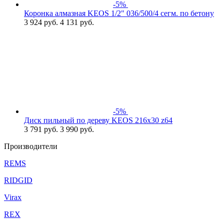
-5%
Коронка алмазная KEOS 1/2" 036/500/4 сегм. по бетону
3 924
руб.
4 131 руб.
-5%
Диск пильный по дереву KEOS 216x30 z64
3 791
руб.
3 990 руб.
Производители
REMS
RIDGID
Virax
REX