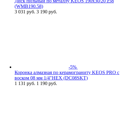
Диск пильный по металлу KEOS 190x30/20 z58
(WMB190.58)
3 031
руб.
3 190 руб.
-5%
Коронка алмазная по керамограниту KEOS PRO с
воском 08 мм 1/4"HEX (DC08SKT)
1 131
руб.
1 190 руб.