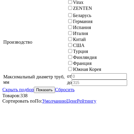
Virax
ZENTEN
Беларусь
Германия
Испания
Италия
Китай
Производство
США
Турция
Финляндия
Франция
Южная Корея
от
Максимальный диаметр труб,
мм
до
Скрыть подбор
Сбросить
Показать
Товаров:
338
Сортировать по
По
:
Умолчанию
Цене
Рейтингу