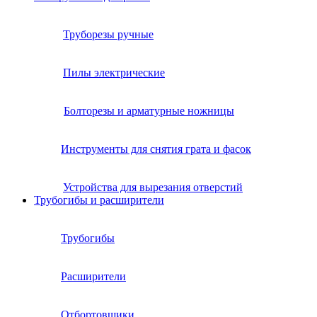
Труборезы ручные
Пилы электрические
Болторезы и арматурные ножницы
Инструменты для снятия грата и фасок
Устройства для вырезания отверстий
Трубогибы и расширители
Трубогибы
Расширители
Отбортовщики