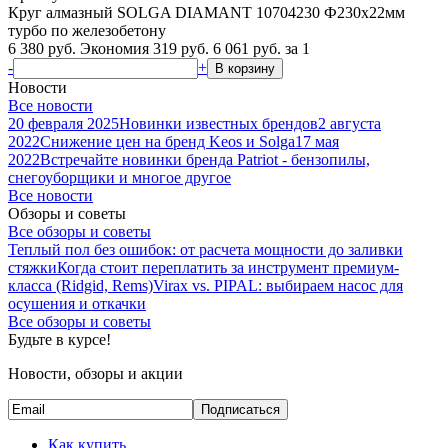
Круг алмазный SOLGA DIAMANT 10704230 Ф230х22мм
турбо по железобетону
6 380 руб.
Экономия 319 руб.
6 061
руб.
за 1
-
+
В корзину
Новости
Все новости
20 февраля 2025
Новинки известных брендов
2 августа
2022
Снижение цен на бренд Keos и Solga
17 мая
2022
Встречайте новинки бренда Patriot - бензопилы,
снегоуборщики и многое другое
Все новости
Обзоры и советы
Все обзоры и советы
Теплый пол без ошибок: от расчета мощности до заливки
стяжки
Когда стоит переплатить за инструмент премиум-
класса (Ridgid, Rems)
Virax vs. PIPAL: выбираем насос для
осушения и откачки
Все обзоры и советы
Будьте в курсе!
Новости, обзоры и акции
Подписаться
Как купить