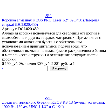
-5%
Коронка алмазная KEOS PRO Lazer 1/2" 020/450 (Лазерная
сварка) (DCL020.450)
Артикул: DCL020.450
Алмазная коронка используется для сверления отверстий в
железобетоне и других твердых материалах. Применяется с
установками алмазного бурения с обязательным
использованием принудительной подачи воды, что
обеспечивает вымывание шлака (смеси раскрошенного бетона
и металлической стружки) и охлаждение режущих частей
коронки
6 190 руб.
Экономия 309 руб.
5 881
руб.
за 1
-
+
В корзину
-5%
Дрель для алмазного бурения KEOS KS-13 (ручная установка,
1900 Вт, 130мм, UNC 1 1/4" и G 1/2")