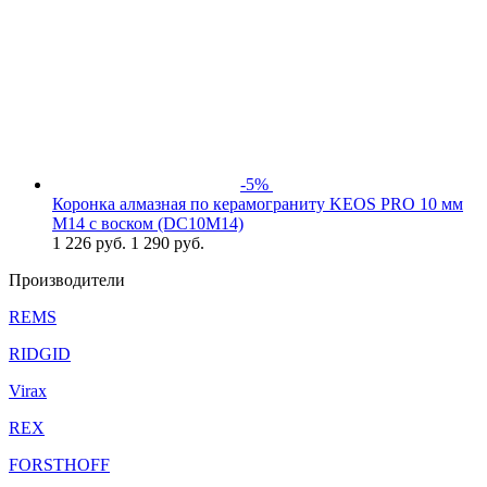
-5%
Коронка алмазная по керамограниту KEOS PRO 10 мм
M14 с воском (DC10M14)
1 226
руб.
1 290 руб.
Производители
REMS
RIDGID
Virax
REX
FORSTHOFF