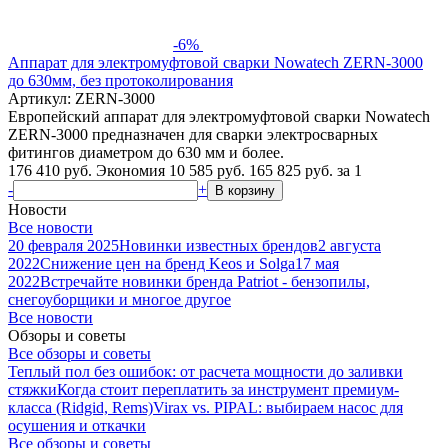
-6%
Аппарат для электромуфтовой сварки Nowatech ZERN-3000
до 630мм, без протоколирования
Артикул: ZERN-3000
Европейский аппарат для электромуфтовой сварки Nowatech
ZERN-3000 предназначен для сварки электросварных
фитингов диаметром до 630 мм и более.
176 410 руб.
Экономия 10 585 руб.
165 825
руб.
за 1
-
+
В корзину
Новости
Все новости
20 февраля 2025
Новинки известных брендов
2 августа
2022
Снижение цен на бренд Keos и Solga
17 мая
2022
Встречайте новинки бренда Patriot - бензопилы,
снегоуборщики и многое другое
Все новости
Обзоры и советы
Все обзоры и советы
Теплый пол без ошибок: от расчета мощности до заливки
стяжки
Когда стоит переплатить за инструмент премиум-
класса (Ridgid, Rems)
Virax vs. PIPAL: выбираем насос для
осушения и откачки
Все обзоры и советы