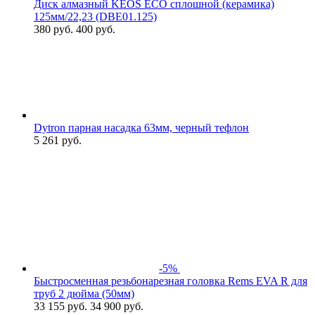
Диск алмазный KEOS ECO сплошной (керамика)
125мм/22,23 (DBЕ01.125)
380
руб.
400 руб.
Dytron парная насадка 63мм, черный тефлон
5 261
руб.
-5%
Быстросменная резьбонарезная головка Rems EVA R для
труб 2 дюйма (50мм)
33 155
руб.
34 900 руб.