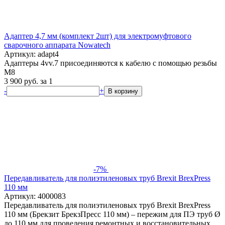
Адаптер 4,7 мм (комплект 2шт) для электромуфтового
сварочного аппарата Nowatech
Артикул: adapt4
Адаптеры 4vv.7 присоединяются к кабелю с помощью резьбы
M8
3 900
руб.
за 1
-
+
В корзину
-7%
Передавливатель для полиэтиленовых труб Brexit BrexPress
110 мм
Артикул: 4000083
Передавливатель для полиэтиленовых труб Brexit BrexPress
110 мм (Брекзит БрекзПресс 110 мм) – пережим для ПЭ труб Ø
до 110 мм для проведения ремонтных и восстановительных