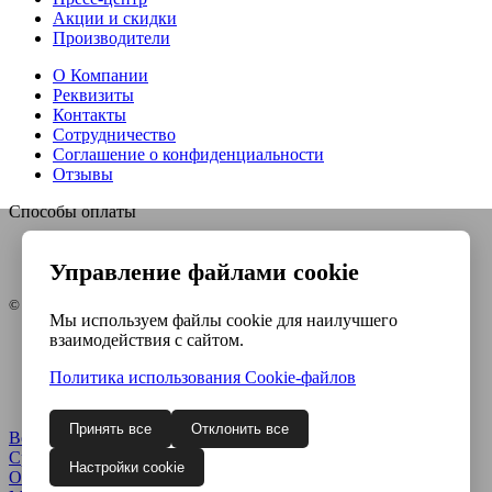
Акции и скидки
Производители
О Компании
Реквизиты
Контакты
Сотрудничество
Соглашение о конфиденциальности
Отзывы
Способы оплаты
Управление файлами cookie
© Интернет-магазин Евро-инструмент, 2026
Мы используем файлы cookie для наилучшего
взаимодействия с сайтом.
Контакты
Карта сайта
Политика использования Сookie-файлов
Политика конфиденциальности
Согласие на обработку ПДн
Принять все
Отклонить все
Войти
Регистрация
Сравнение
0
Настройки cookie
Отложенные
0