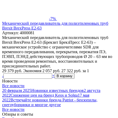
-7%
Механический передавливатель для полиэтиленовых труб
Brexit BrexPress Е2-63
Артикул: 4000081
Механический передавливатель для полиэтиленовых труб
Brexit BrexPress Е2-63 (Брекзит БрекзПресс Е2-63) –
механическое устройство с ограничителями SDR для
временного передавливания, перекрытия, пережатия ПЭ,
ПЭВП, ПЭНД действующих трубопроводов Ø 20 – 63 мм во
время проведения ремонтных, восстановительных и
присоединительных работ.
29 379 руб.
Экономия 2 057 руб.
27 322
руб.
за 1
-
+
В корзину
Новости
Все новости
20 февраля 2025
Новинки известных брендов
2 августа
2022
Снижение цен на бренд Keos и Solga
17 мая
2022
Встречайте новинки бренда Patriot - бензопилы,
снегоуборщики и многое другое
Все новости
Обзоры и советы