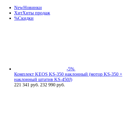
New
Новинки
Хит
Хиты продаж
%
Скидки
-5%
Комплект KEOS KS-350 наклонный (мотор KS-350 +
наклонный штатив KS-450J)
221 341
руб.
232 990 руб.