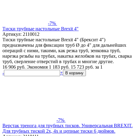
-7%
Тиски трубные настольные Brexit 4"
Артикул: 2110012
Тиски трубные настольные Brexit 4" (Брексит 4")
предназначены для фиксации труб Ø до 4" для дальнейших
операций с ними, такими, как резка труб, зенковка труб,
нарезка резьбы на трубах, накатка желобков на трубах, сварка
труб, сверление отверстий в трубах и многие другие.
16 906 руб.
Экономия 1 183 руб.
15 723
руб.
за 1
-
+
В корзину
-7%
Верстак тренога для трубных тисков. Универсальная BREXIT.
Для трубных тиской 2х, 4х и цепные тиски 6 дюймов.