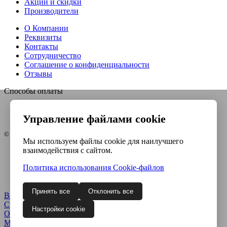
Акции и скидки
Производители
О Компании
Реквизиты
Контакты
Сотрудничество
Соглашение о конфиденциальности
Отзывы
Способы оплаты
Управление файлами cookie
© Интернет-магазин Евро-инструмент, 2026
Мы используем файлы cookie для наилучшего
взаимодействия с сайтом.
Контакты
Карта сайта
Политика использования Сookie-файлов
Политика конфиденциальности
Согласие на обработку ПДн
Принять все
Отклонить все
Войти
Регистрация
Сравнение
0
Настройки cookie
Отложенные
0
Моя корзина
0
0
руб.