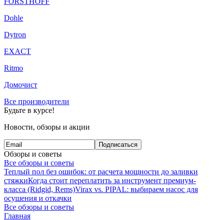
FORSTHOFF
Dohle
Dytron
EXACT
Ritmo
Домочист
Все производители
Будьте в курсе!
Новости, обзоры и акции
Подписаться
Обзоры и советы
Все обзоры и советы
Теплый пол без ошибок: от расчета мощности до заливки
стяжки
Когда стоит переплатить за инструмент премиум-
класса (Ridgid, Rems)
Virax vs. PIPAL: выбираем насос для
осушения и откачки
Все обзоры и советы
Главная