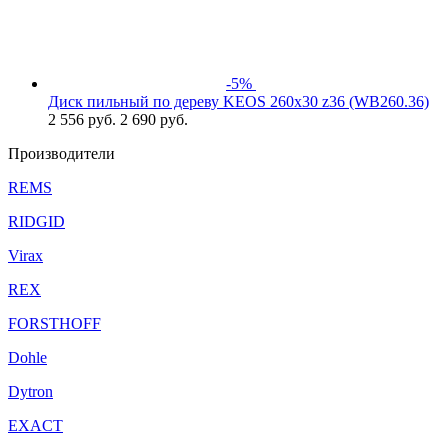
-5%
Диск пильный по дереву KEOS 260x30 z36 (WB260.36)
2 556
руб.
2 690 руб.
Производители
REMS
RIDGID
Virax
REX
FORSTHOFF
Dohle
Dytron
EXACT