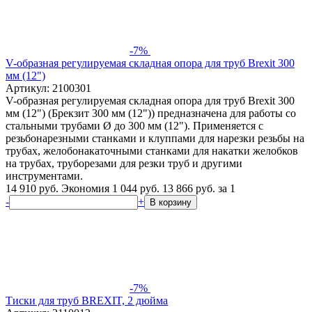
-7%
V-образная регулируемая складная опора для труб Brexit 300
мм (12")
Артикул: 2100301
V-образная регулируемая складная опора для труб Brexit 300
мм (12") (Брекзит 300 мм (12")) предназначена для работы со
стальными трубами Ø до 300 мм (12"). Применяется с
резьбонарезными станками и клуппами для нарезки резьбы на
трубах, желобонакаточными станками для накатки желобков
на трубах, труборезами для резки труб и другими
инструментами.
14 910 руб.
Экономия 1 044 руб.
13 866
руб.
за 1
-
+
В корзину
-7%
Тиски для труб BREXIT, 2 дюйма