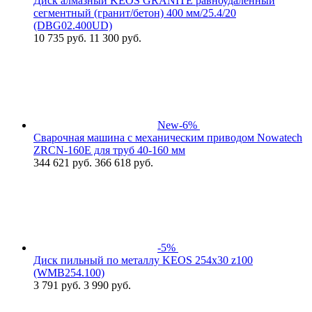
Диск алмазный KEOS GRANITE равноудаленный
сегментный (гранит/бетон) 400 мм/25.4/20
(DBG02.400UD)
10 735
руб.
11 300 руб.
New
-6%
Сварочная машина с механическим приводом Nowatech
ZRCN-160Е для труб 40-160 мм
344 621
руб.
366 618 руб.
-5%
Диск пильный по металлу KEOS 254x30 z100
(WMB254.100)
3 791
руб.
3 990 руб.