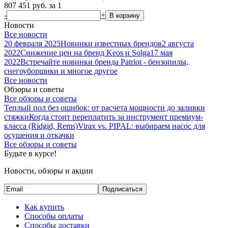
807 451
руб.
за 1
-
+
В корзину
Новости
Все новости
20 февраля 2025
Новинки известных брендов
2 августа
2022
Снижение цен на бренд Keos и Solga
17 мая
2022
Встречайте новинки бренда Patriot - бензопилы,
снегоуборщики и многое другое
Все новости
Обзоры и советы
Все обзоры и советы
Теплый пол без ошибок: от расчета мощности до заливки
стяжки
Когда стоит переплатить за инструмент премиум-
класса (Ridgid, Rems)
Virax vs. PIPAL: выбираем насос для
осушения и откачки
Все обзоры и советы
Будьте в курсе!
Новости, обзоры и акции
Подписаться
Как купить
Способы оплаты
Способы доставки