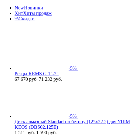
New
Новинки
Хит
Хиты продаж
%
Скидки
-5%
Резцы REMS G 1"-2"
67 670
руб.
71 232 руб.
-5%
Диск алмазный Standart по бетону (125х22.2) для УШМ
KEOS (DBS02.125Е)
1 511
руб.
1 590 руб.