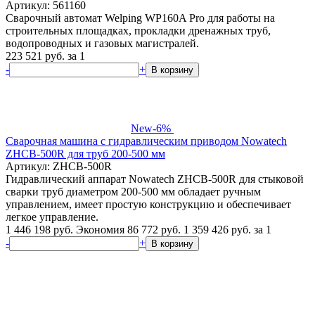
Артикул: 561160
Сварочный автомат Welping WP160A Pro для работы на
строительных площадках, прокладки дренажных труб,
водопроводных и газовых магистралей.
223 521
руб.
за 1
-
+
В корзину
New
-6%
Сварочная машина с гидравлическим приводом Nowatech
ZHCB-500R для труб 200-500 мм
Артикул: ZHCB-500R
Гидравлический аппарат Nowatech ZHCB-500R для стыковой
сварки труб диаметром 200-500 мм обладает ручным
управлением, имеет простую конструкцию и обеспечивает
легкое управление.
1 446 198 руб.
Экономия 86 772 руб.
1 359 426
руб.
за 1
-
+
В корзину