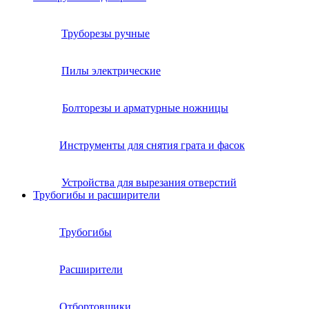
Труборезы ручные
Пилы электрические
Болторезы и арматурные ножницы
Инструменты для снятия грата и фасок
Устройства для вырезания отверстий
Трубогибы и расширители
Трубогибы
Расширители
Отбортовщики