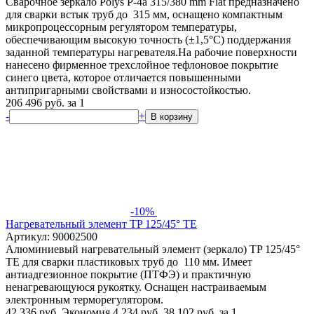
Сварочное зеркало Polys P-4a 315/380 mm Flat предназначено
для сварки встык труб до 315 мм, оснащено компактным
микропроцессорным регулятором температуры,
обеспечивающим высокую точность (±1,5°С) поддержания
заданной температуры нагревателя.На рабочие поверхности
нанесено фирменное трехслойное тефлоновое покрытие
синего цвета, которое отличается повышенными
антипригарными свойствами и износостойкостью.
206 496
руб.
за 1
-
+
В корзину
-10%
Нагревательный элемент TP 125/45° TE
Артикул: 90002500
Алюминиевый нагревательный элемент (зеркало) TP 125/45°
TE для сварки пластиковых труб до 110 мм. Имеет
антиадгезионное покрытие (ПТФЭ) и практичную
ненагревающуюся рукоятку. Оснащен настраиваемым
электронным терморегулятором.
42 336 руб.
Экономия 4 234 руб.
38 102
руб.
за 1