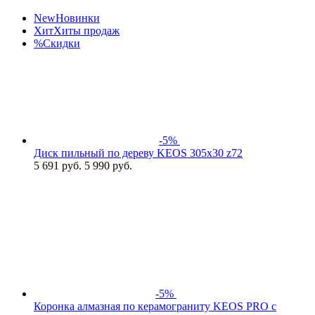
New
Новинки
Хит
Хиты продаж
%
Скидки
-5%
Диск пильный по дереву KEOS 305x30 z72
5 691
руб.
5 990 руб.
-5%
Коронка алмазная по керамограниту KEOS PRO с