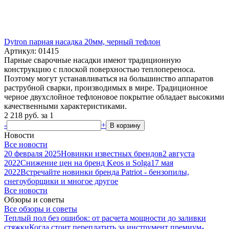
Dytron парная насадка 20мм, черный тефлон
Артикул: 01415
Парные сварочные насадки имеют традиционную
конструкцию с плоской поверхностью теплопереноса.
Поэтому могут устанавливаться на большинство аппаратов
раструбной сварки, производимых в мире. Традиционное
черное двухслойное тефлоновое покрытие обладает высокими
качественными характеристиками.
2 218
руб.
за 1
-
+
В корзину
Новости
Все новости
20 февраля 2025
Новинки известных брендов
2 августа
2022
Снижение цен на бренд Keos и Solga
17 мая
2022
Встречайте новинки бренда Patriot - бензопилы,
снегоуборщики и многое другое
Все новости
Обзоры и советы
Все обзоры и советы
Теплый пол без ошибок: от расчета мощности до заливки
стяжки
Когда стоит переплатить за инструмент премиум-