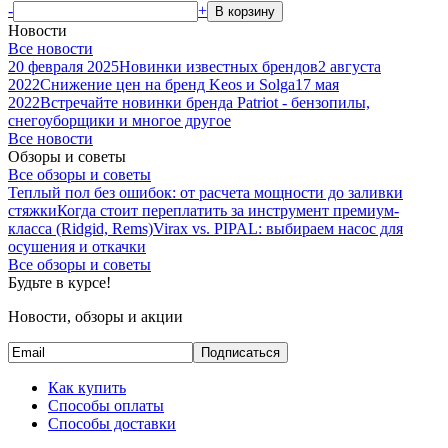
-
+
В корзину
Новости
Все новости
20 февраля 2025
Новинки известных брендов
2 августа
2022
Снижение цен на бренд Keos и Solga
17 мая
2022
Встречайте новинки бренда Patriot - бензопилы,
снегоуборщики и многое другое
Все новости
Обзоры и советы
Все обзоры и советы
Теплый пол без ошибок: от расчета мощности до заливки
стяжки
Когда стоит переплатить за инструмент премиум-
класса (Ridgid, Rems)
Virax vs. PIPAL: выбираем насос для
осушения и откачки
Все обзоры и советы
Будьте в курсе!
Новости, обзоры и акции
Подписаться
Как купить
Способы оплаты
Способы доставки