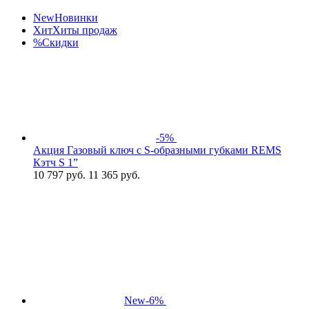
New
Новинки
Хит
Хиты продаж
%
Скидки
-5%
Акция Газовый ключ с S-образными губками REMS
Кэтч S 1”
10 797
руб.
11 365 руб.
New
-6%