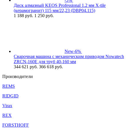
-5%
Диск алмазный KEOS Professional 1.2 мм X-tile
(керамогранит) 115 мм/22,23 (DBP04.115)
1 188
руб.
1 250 руб.
New
-6%
Сварочная машина с механическим приводом Nowatech
ZRCN-160Е для труб 40-160 мм
344 621
руб.
366 618 руб.
Производители
REMS
RIDGID
Virax
REX
FORSTHOFF