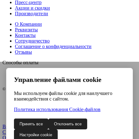
Пресс-центр
Акции и скидки
Производители
О Компании
Реквизиты
Контакты
Сотрудничество
Соглашение о конфиденциальности
Отзывы
Способы оплаты
Управление файлами cookie
© Интернет-магазин Евро-инструмент, 2026
Мы используем файлы cookie для наилучшего
взаимодействия с сайтом.
Контакты
Карта сайта
Политика использования Сookie-файлов
Политика конфиденциальности
Согласие на обработку ПДн
Принять все
Отклонить все
Войти
Регистрация
Сравнение
0
Настройки cookie
Отложенные
0