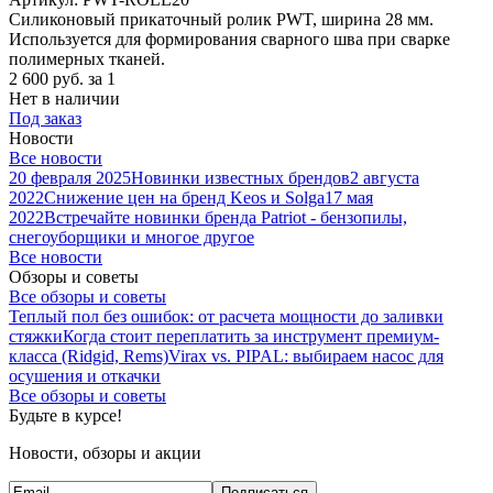
Силиконовый прикаточный ролик PWT, ширина 28 мм.
Используется для формирования сварного шва при сварке
полимерных тканей.
2 600
руб.
за 1
Нет в наличии
Под заказ
Новости
Все новости
20 февраля 2025
Новинки известных брендов
2 августа
2022
Снижение цен на бренд Keos и Solga
17 мая
2022
Встречайте новинки бренда Patriot - бензопилы,
снегоуборщики и многое другое
Все новости
Обзоры и советы
Все обзоры и советы
Теплый пол без ошибок: от расчета мощности до заливки
стяжки
Когда стоит переплатить за инструмент премиум-
класса (Ridgid, Rems)
Virax vs. PIPAL: выбираем насос для
осушения и откачки
Все обзоры и советы
Будьте в курсе!
Новости, обзоры и акции
Подписаться