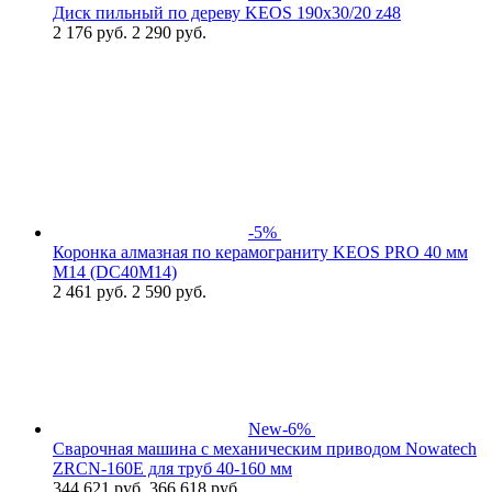
Диск пильный по дереву KEOS 190x30/20 z48
2 176
руб.
2 290 руб.
-5%
Коронка алмазная по керамограниту KEOS PRO 40 мм
M14 (DC40M14)
2 461
руб.
2 590 руб.
New
-6%
Сварочная машина с механическим приводом Nowatech
ZRCN-160Е для труб 40-160 мм
344 621
руб.
366 618 руб.