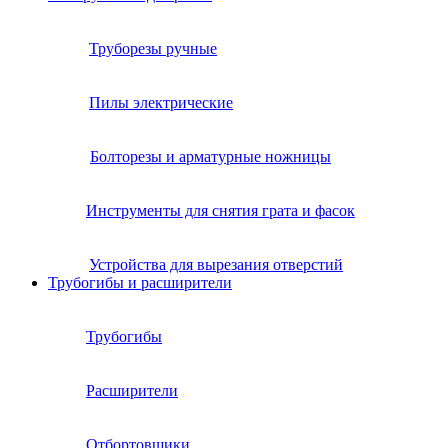
Труборезы ручные
Пилы электрические
Болторезы и арматурные ножницы
Инструменты для снятия грата и фасок
Устройства для вырезания отверстий
Трубогибы и расширители
Трубогибы
Расширители
Отбортовщики