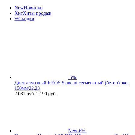
New
Новинки
Хит
Хиты продаж
%
Скидки
-5%
Диск алмазный KEOS Standart сегментный (бетон) эко.
150мм/22,23
2 081
руб.
2 190 руб.
New
-6%