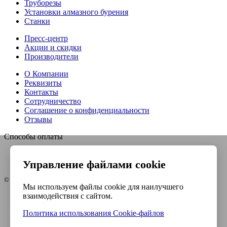
Труборезы
Установки алмазного бурения
Станки
Пресс-центр
Акции и скидки
Производители
О Компании
Реквизиты
Контакты
Сотрудничество
Соглашение о конфиденциальности
Отзывы
Способы оплаты
Управление файлами cookie
© Интернет-магазин Евро-инструмент, 2026
Мы используем файлы cookie для наилучшего
взаимодействия с сайтом.
Контакты
Карта сайта
Политика использования Сookie-файлов
Политика конфиденциальности
Согласие на обработку ПДн