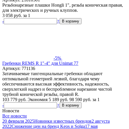
Резьбонарезные плашки Hongli 1", резьба коническая правая,
для электрических и ручных клуппов.
3 058
руб.
за 1
-
+
В корзину
-5%
Гребенки REMS R 1"-4" для Unimat 77
Артикул: 771136
Затачиваемые тангенциальные гребенки обладают
оптимальной геометрией лезвий, благодаря чему
обеспечиваются высокая эффективность, надежность,
сверхлегкий надрез и беcпроблемное нарезание чистой
трубной конической резьбы, правой R.
103 779 руб.
Экономия 5 189 руб.
98 590
руб.
за 1
-
+
В корзину
Новости
Все новости
20 февраля 2025
Новинки известных брендов
2 августа
2022
Снижение цен на бренд Keos и Solga
17 мая