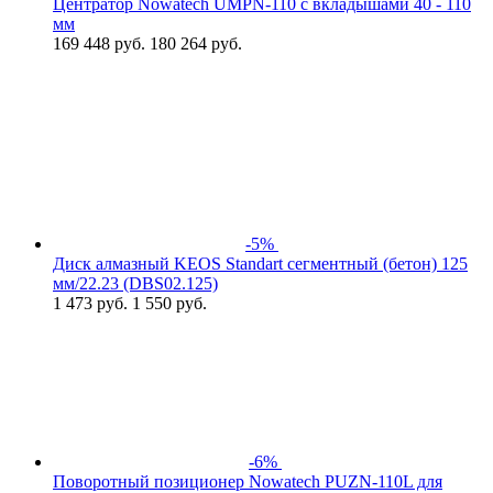
Центратор Nowatech UMPN-110 с вкладышами 40 - 110
мм
169 448
руб.
180 264 руб.
-5%
Диск алмазный KEOS Standart сегментный (бетон) 125
мм/22.23 (DBS02.125)
1 473
руб.
1 550 руб.
-6%
Поворотный позиционер Nowatech PUZN-110L для