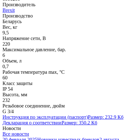
Производитель
Brexit
Производство
Беларусь
Вес, кг
9,5
Напряжение сети, В
220
Максимальное давление, бар.
6
Объем, л
0,7
Рабочая температура max, °С
60
Класс защиты
IP 54
Высота, мм
232
Резьбовое соединение, дюйм
G 3/4
Инструкция по эксплуатации (паспорт)
Размер: 232.9 Кб
Декларация о соответствии
Размер: 350.2 Кб
Новости
Все новости
20 февраля 2025
Новинки известных брендов
2 августа