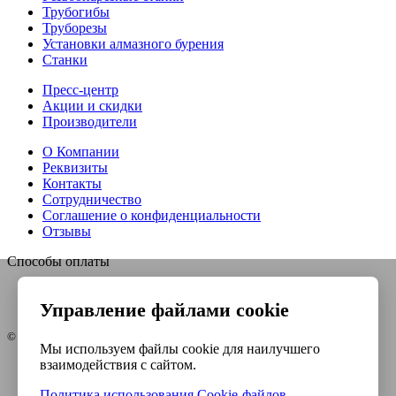
Трубогибы
Труборезы
Установки алмазного бурения
Станки
Пресс-центр
Акции и скидки
Производители
О Компании
Реквизиты
Контакты
Сотрудничество
Соглашение о конфиденциальности
Отзывы
Способы оплаты
Управление файлами cookie
© Интернет-магазин Евро-инструмент, 2026
Мы используем файлы cookie для наилучшего
взаимодействия с сайтом.
Контакты
Карта сайта
Политика использования Сookie-файлов