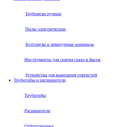
Труборезы ручные
Пилы электрические
Болторезы и арматурные ножницы
Инструменты для снятия грата и фасок
Устройства для вырезания отверстий
Трубогибы и расширители
Трубогибы
Расширители
Отбортовщики