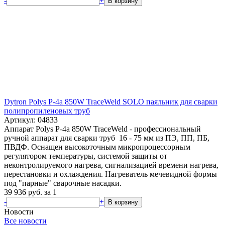
-
+
В корзину
Dytron Polys P-4a 850W TraceWeld SOLO паяльник для сварки
полипропиленовых труб
Артикул: 04833
Аппарат Polys P-4a 850W TraceWeld - профессиональный
ручной аппарат для сварки труб 16 - 75 мм из ПЭ, ПП, ПБ,
ПВДФ. Оснащен высокоточным микропроцессорным
регулятором температуры, системой защиты от
неконтролируемого нагрева, сигнализацией времени нагрева,
перестановки и охлаждения. Нагреватель мечевидной формы
под "парные" сварочные насадки.
39 936
руб.
за 1
-
+
В корзину
Новости
Все новости