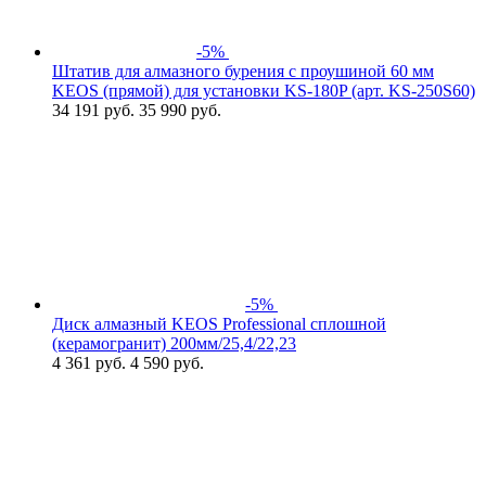
-5%
Штатив для алмазного бурения с проушиной 60 мм
KEOS (прямой) для установки KS-180P (арт. KS-250S60)
34 191
руб.
35 990 руб.
-5%
Диск алмазный KEOS Professional сплошной
(керамогранит) 200мм/25,4/22,23
4 361
руб.
4 590 руб.