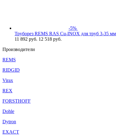
-5%
Труборез REMS RAS Cu-INOХ для труб 3-35 мм
11 892
руб.
12 518 руб.
Производители
REMS
RIDGID
Virax
REX
FORSTHOFF
Dohle
Dytron
EXACT