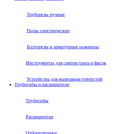
Труборезы ручные
Пилы электрические
Болторезы и арматурные ножницы
Инструменты для снятия грата и фасок
Устройства для вырезания отверстий
Трубогибы и расширители
Трубогибы
Расширители
Отбортовщики