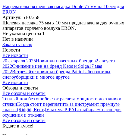
Нагревательная щелевая насадка Dohle 75 мм на 10 мм для
ERON
Артикул: 5107258
Щелевая насадка 75 мм x 10 мм предназначена для ручных
аппаратов горячего воздуха ERON.
Не указана цена
за 1
Нет в наличии
Заказать товар
Новости
Все новости
20 февраля 2025
Новинки известных брендов
2 августа
2022
Снижение цен на бренд Keos и Solga
17 мая
2022
Встречайте новинки бренда Patriot - бензопилы,
снегоуборщики и многое другое
Все новости
Обзоры и советы
Все обзоры и советы
Теплый пол без ошибок: от расчета мощности до заливки
стяжки
Когда стоит переплатить за инструмент премиум-
класса (Ridgid, Rems)
Virax vs. PIPAL: выбираем насос для
осушения и откачки
Все обзоры и советы
Будьте в курсе!