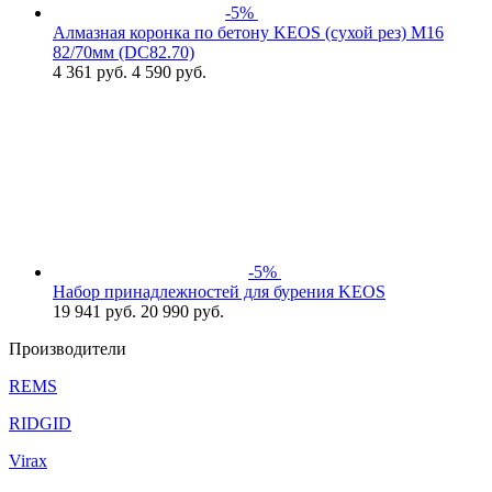
-5%
Алмазная коронка по бетону KEOS (сухой рез) М16
82/70мм (DC82.70)
4 361
руб.
4 590 руб.
-5%
Набор принадлежностей для бурения KEOS
19 941
руб.
20 990 руб.
Производители
REMS
RIDGID
Virax