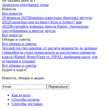
Не указана цена
за 1
Запросить цену
Запрос цены
Новости
Все новости
20 февраля 2025
Новинки известных брендов
2 августа
2022
Снижение цен на бренд Keos и Solga
17 мая
2022
Встречайте новинки бренда Patriot - бензопилы,
снегоуборщики и многое другое
Все новости
Обзоры и советы
Все обзоры и советы
Теплый пол без ошибок: от расчета мощности до заливки
стяжки
Когда стоит переплатить за инструмент премиум-
класса (Ridgid, Rems)
Virax vs. PIPAL: выбираем насос для
осушения и откачки
Все обзоры и советы
Будьте в курсе!
Новости, обзоры и акции
Подписаться
Как купить
Способы оплаты
Способы доставки