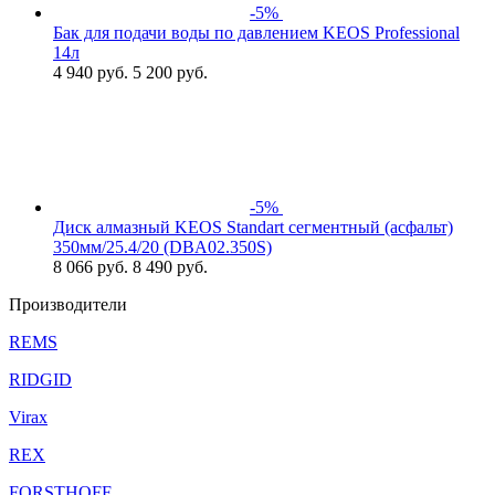
-5%
Бак для подачи воды по давлением KEOS Professional
14л
4 940
руб.
5 200 руб.
-5%
Диск алмазный KEOS Standart сегментный (асфальт)
350мм/25.4/20 (DBA02.350S)
8 066
руб.
8 490 руб.
Производители
REMS
RIDGID
Virax
REX
FORSTHOFF