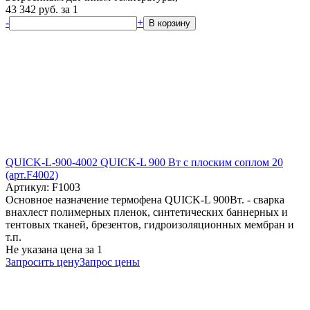
43 342
руб.
за 1
-
+
В корзину
QUICK-L-900-4002 QUICK-L 900 Вт с плоским соплом 20
(арт.F4002)
Артикул: F1003
Основное назначение термофена QUICK-L 900Вт. - сварка
внахлест полимерных пленок, синтетических баннерных и
тентовых тканей, брезентов, гидроизоляционных мембран и
т.п.
Не указана цена
за 1
Запросить цену
Запрос цены