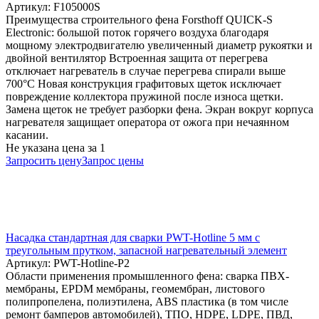
Артикул: F105000S
Преимущества строительного фена Forsthoff QUICK-S
Electronic: большой поток горячего воздуха благодаря
мощному электродвигателю увеличенный диаметр рукоятки и
двойной вентилятор Встроенная защита от перегрева
отключает нагреватель в случае перегрева спирали выше
700°C Новая конструкция графитовых щеток исключает
повреждение коллектора пружиной после износа щетки.
Замена щеток не требует разборки фена. Экран вокруг корпуса
нагревателя защищает оператора от ожога при нечаянном
касании.
Не указана цена
за 1
Запросить цену
Запрос цены
Насадка стандартная для сварки PWT-Hotline 5 мм с
треугольным прутком, запасной нагревательный элемент
Артикул: PWT-Hotline-P2
Области применения промышленного фена: сварка ПВХ-
мембраны, EPDM мембраны, геомембран, листового
полипропелена, полиэтилена, АВS пластика (в том числе
ремонт бамперов автомобилей), ТПО, HDPE, LDPE, ПВД,