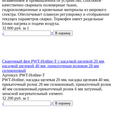
незаменимое в промышленности устройство, способное
качественно сваривать полимерные ткани,
гидроизоляционные и кровельные материалы из широкого
спектра. Обеспечивает плавную регулировку и отображение
текущих параметров сварки. Термофен имеет раздельные
блоки нагрева и подачи воздуха.
32 000
руб.
за 1
-
+
В корзину
Сварочный фен PWT-Hotline-T с насадкой щелевой 20 мм,
насадкой щелевой 40 мм, прикаточным роликом 28 мм
силиконовый
Артикул: PWT-Hotline-T
PWT-Hotline, насадка щелевая 20 мм, насадка щелеавя 40 мм,
прикаточный ролик 28 мм силиконовый, прикаточный ролик
40 мм силиконовый,прикаточный ролик 6 мм латунный,
запасной нагревательный элемент.
32 200
руб.
за 1
-
+
В корзину