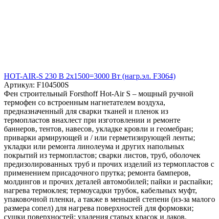
HOT-AIR-S 230 В 2x1500=3000 Вт (нагр.эл. F3064)
Артикул: F104500S
Фен строительный Forsthoff Hot-Air S – мощный ручной
термофен со встроенным нагнетателем воздуха,
предназначенный для сварки тканей и пленок из
термопластов внахлест при изготовлении и ремонте
баннеров, тентов, навесов, укладке кровли и геомебран;
приварки армирующей и / или герметизирующей ленты;
укладки или ремонта линолеума и других напольных
покрытий из термопластов; сварки листов, труб, оболочек
предизолированных труб и прочих изделий из термопластов с
применением присадочного прутка; ремонта бамперов,
молдингов и прочих деталей автомобилей; пайки и распайки;
нагрева термоклея; термоусадки трубок, кабельных муфт,
упаковочной пленки, а также в меньшей степени (из-за малого
размера сопел) для нагрева поверхностей для формовки;
сушки поверхностей; удаления старых красок и лаков.