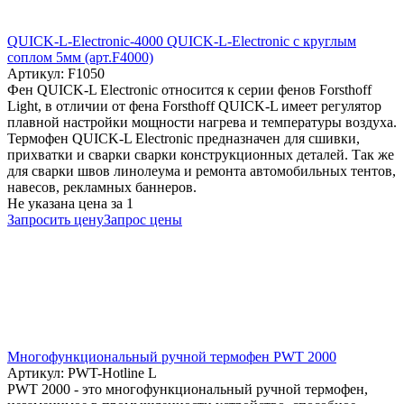
QUICK-L-Electronic-4000 QUICK-L-Electronic с круглым
соплом 5мм (арт.F4000)
Артикул: F1050
Фен QUICK-L Electronic относится к серии фенов Forsthoff
Light, в отличии от фена Forsthoff QUICK-L имеет регулятор
плавной настройки мощности нагрева и температуры воздуха.
Термофен QUICK-L Electronic предназначен для сшивки,
прихватки и сварки сварки конструкционных деталей. Так же
для сварки швов линолеума и ремонта автомобильных тентов,
навесов, рекламных баннеров.
Не указана цена
за 1
Запросить цену
Запрос цены
Многофункциональный ручной термофен PWT 2000
Артикул: PWT-Hotline L
PWT 2000 - это многофункциональный ручной термофен,