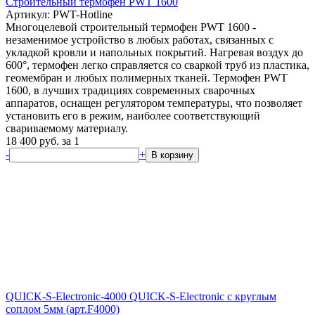
Строительный термофен PWT 1600
Артикул: PWT-Hotline
Многоцелевой строительный термофен PWT 1600 -
незаменимое устройство в любых работах, связанных с
укладкой кровли и напольных покрытий. Нагревая воздух до
600°, термофен легко справляется со сваркой труб из пластика,
геомембран и любых полимерных тканей. Термофен PWT
1600, в лучших традициях современных сварочных
аппаратов, оснащен регулятором температуры, что позволяет
установить его в режим, наиболее соответствующий
свариваемому материалу.
18 400
руб.
за 1
-
+
В корзину
QUICK-S-Electronic-4000 QUICK-S-Electronic с круглым
соплом 5мм (арт.F4000)