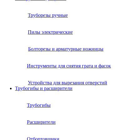
Труборезы ручные
Пилы электрические
Болторезы и арматурные ножницы
Инструменты для снятия грата и фасок
Устройства для вырезания отверстий
Трубогибы и расширители
Трубогибы
Расширители
Отбортовщики