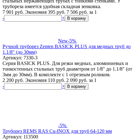
стальных нержавеющих трубах с тонкими стенками. У
трубореза имеется удобная складная зенковка.
7 901 руб.
Экономия 395 руб.
7 506
руб.
за 1
-
+
В корзину
New
-5%
Ручной труборез Zenten BASICK PLUS для медных труб до
1.1/8" (до 30мм)
Артикул: 7330-3
Серия BASICK PLUS. Для резки медных, алюминиевых и
тонкостенных стальных труб диаметром от 1/8" до 1.1/8" (от
3мм до 30мм). В комплекте с 1 отрезным роликом.
2 200 руб.
Экономия 110 руб.
2 090
руб.
за 1
-
+
В корзину
-5%
Труборез REMS RAS Cu-INOХ для труб 64-120 мм
Артикул: 113500