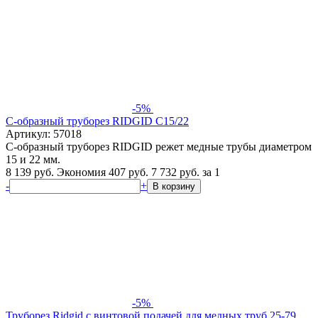
-5%
С-образный труборез RIDGID C15/22
Артикул: 57018
С-образный труборез RIDGID режет медные трубы диаметром
15 и 22 мм.
8 139 руб.
Экономия 407 руб.
7 732
руб.
за 1
-
+
В корзину
-5%
Труборез Ridgid с винтовой подачей для медных труб 25-79