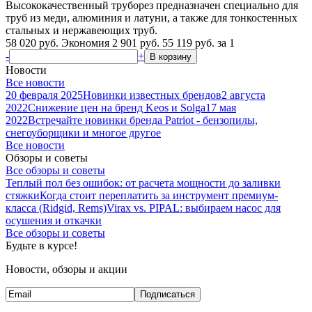
Высококачественный труборез предназначен специально для
труб из меди, алюминия и латуни, а также для тонкостенных
стальных и нержавеющих труб.
58 020 руб.
Экономия 2 901 руб.
55 119
руб.
за 1
-
+
В корзину
Новости
Все новости
20 февраля 2025
Новинки известных брендов
2 августа
2022
Снижение цен на бренд Keos и Solga
17 мая
2022
Встречайте новинки бренда Patriot - бензопилы,
снегоуборщики и многое другое
Все новости
Обзоры и советы
Все обзоры и советы
Теплый пол без ошибок: от расчета мощности до заливки
стяжки
Когда стоит переплатить за инструмент премиум-
класса (Ridgid, Rems)
Virax vs. PIPAL: выбираем насос для
осушения и откачки
Все обзоры и советы
Будьте в курсе!
Новости, обзоры и акции
Подписаться