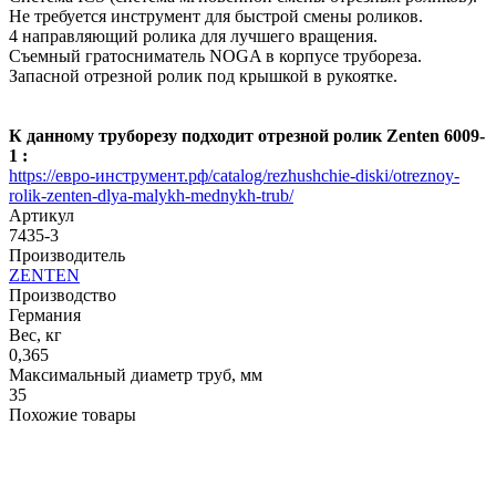
Не требуется инструмент для быстрой смены роликов.
4 направляющий ролика для лучшего вращения.
Съемный гратосниматель NOGA в корпусе трубореза.
Запасной отрезной ролик под крышкой в рукоятке.
К данному труборезу подходит отрезной ролик Zenten
6009-
1 :
https://евро-инструмент.рф/catalog/rezhushchie-diski/otreznoy-
rolik-zenten-dlya-malykh-mednykh-trub/
Артикул
7435-3
Производитель
ZENTEN
Производство
Германия
Вес, кг
0,365
Максимальный диаметр труб, мм
35
Похожие товары