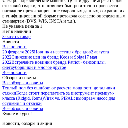
электрогидравлические машины ЦСП и другие агрегаты для
стыковой сварки, что позволит быстро и точно произвести
наглядное протоколирование сварочных данных, сохранив их
в унифицированной форме протокола согласно определенным
стандартам (DVS, WIS, INSTA и т.д.).
Не указана цена
за 1
Нет в наличии
Заказать товар
Новости
Все новости
20 февраля 2025
Новинки известных брендов
2 августа
2022
Снижение цен на бренд Keos и Solga
17 мая
2022
Встречайте новинки бренда Patriot - бензопилы,
снегоуборщики и многое другое
Все новости
Обзоры и советы
Все обзоры и советы
Теплый пол без ошибок: от расчета мощности до заливки
стяжки
Когда стоит переплатить за инструмент премиум-
класса (Ridgid, Rems)
Virax vs. PIPAL: выбираем насос для
осушения и откачки
Все обзоры и советы
Будьте в курсе!
Новости, обзоры и акции