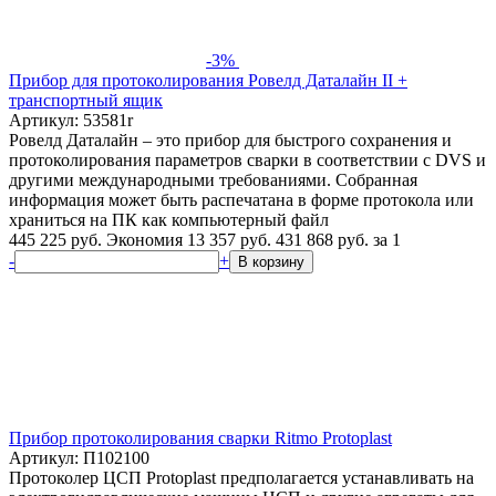
-3%
Прибор для протоколирования Ровелд Даталайн II +
транспортный ящик
Артикул: 53581r
Ровелд Даталайн – это прибор для быстрого сохранения и
протоколирования параметров сварки в соответствии с DVS и
другими международными требованиями. Собранная
информация может быть распечатана в форме протокола или
храниться на ПК как компьютерный файл
445 225 руб.
Экономия 13 357 руб.
431 868
руб.
за 1
-
+
В корзину
Прибор протоколирования сварки Ritmo Protoplast
Артикул: П102100
Протоколер ЦСП Protoplast предполагается устанавливать на