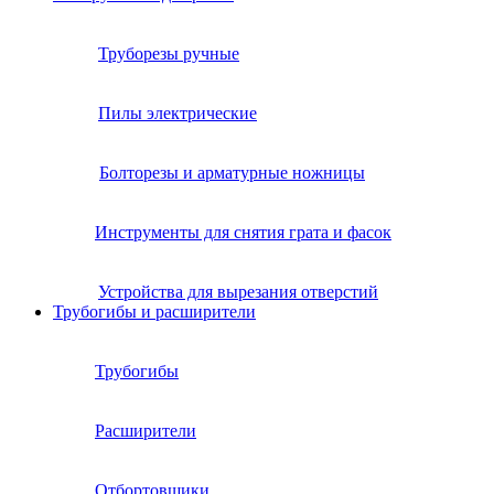
Труборезы ручные
Пилы электрические
Болторезы и арматурные ножницы
Инструменты для снятия грата и фасок
Устройства для вырезания отверстий
Трубогибы и расширители
Трубогибы
Расширители
Отбортовщики