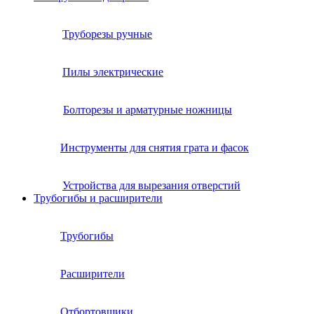
Труборезы ручные
Пилы электрические
Болторезы и арматурные ножницы
Инструменты для снятия грата и фасок
Устройства для вырезания отверстий
Трубогибы и расширители
Трубогибы
Расширители
Отбортовщики