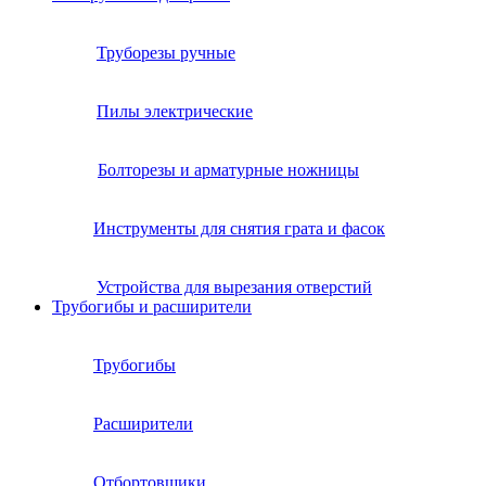
Труборезы ручные
Пилы электрические
Болторезы и арматурные ножницы
Инструменты для снятия грата и фасок
Устройства для вырезания отверстий
Трубогибы и расширители
Трубогибы
Расширители
Отбортовщики