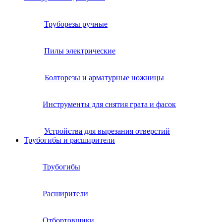
Труборезы ручные
Пилы электрические
Болторезы и арматурные ножницы
Инструменты для снятия грата и фасок
Устройства для вырезания отверстий
Трубогибы и расширители
Трубогибы
Расширители
Отбортовщики