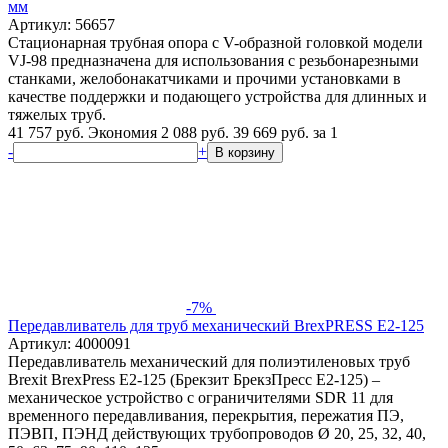
мм
Артикул: 56657
Стационарная трубная опора с V-образной головкой модели
VJ-98 предназначена для использования с резьбонарезными
станками, желобонакатчиками и прочими установками в
качестве поддержки и подающего устройства для длинных и
тяжелых труб.
41 757 руб.
Экономия 2 088 руб.
39 669
руб.
за 1
-
+
В корзину
-7%
Передавливатель для труб механический BrexPRESS Е2-125
Артикул: 4000091
Передавливатель механический для полиэтиленовых труб
Brexit BrexPress Е2-125 (Брекзит БрекзПресс Е2-125) –
механическое устройство с ограничителями SDR 11 для
временного передавливания, перекрытия, пережатия ПЭ,
ПЭВП, ПЭНД действующих трубопроводов Ø 20, 25, 32, 40,