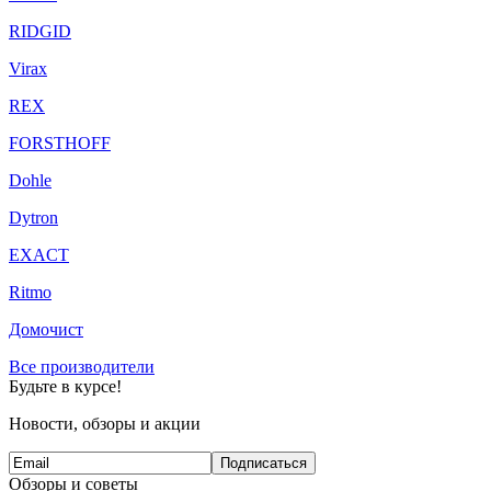
RIDGID
Virax
REX
FORSTHOFF
Dohle
Dytron
EXACT
Ritmo
Домочист
Все производители
Будьте в курсе!
Новости, обзоры и акции
Подписаться
Обзоры и советы