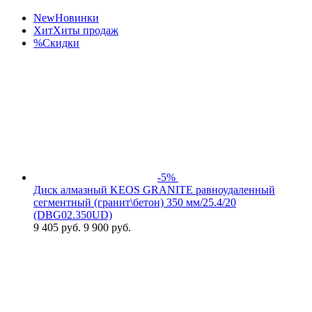
New
Новинки
Хит
Хиты продаж
%
Скидки
-5%
Диск алмазный KEOS GRANITE равноудаленный
сегментный (гранит\бетон) 350 мм/25.4/20
(DBG02.350UD)
9 405
руб.
9 900 руб.