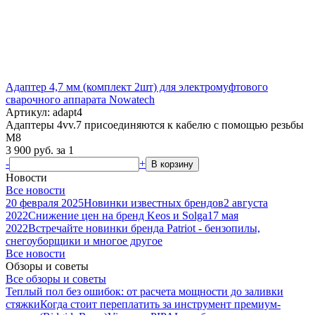
Адаптер 4,7 мм (комплект 2шт) для электромуфтового
сварочного аппарата Nowatech
Артикул: adapt4
Адаптеры 4vv.7 присоединяются к кабелю с помощью резьбы
M8
3 900
руб.
за 1
-
+
В корзину
Новости
Все новости
20 февраля 2025
Новинки известных брендов
2 августа
2022
Снижение цен на бренд Keos и Solga
17 мая
2022
Встречайте новинки бренда Patriot - бензопилы,
снегоуборщики и многое другое
Все новости
Обзоры и советы
Все обзоры и советы
Теплый пол без ошибок: от расчета мощности до заливки
стяжки
Когда стоит переплатить за инструмент премиум-