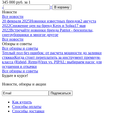
345 000
руб.
за 1
-
+
В корзину
Новости
Все новости
20 февраля 2025
Новинки известных брендов
2 августа
2022
Снижение цен на бренд Keos и Solga
17 мая
2022
Встречайте новинки бренда Patriot - бензопилы,
снегоуборщики и многое другое
Все новости
Обзоры и советы
Все обзоры и советы
Теплый пол без ошибок: от расчета мощности до заливки
стяжки
Когда стоит переплатить за инструмент премиум-
класса (Ridgid, Rems)
Virax vs. PIPAL: выбираем насос для
осушения и откачки
Все обзоры и советы
Будьте в курсе!
Новости, обзоры и акции
Подписаться
Как купить
Способы оплаты
Способы доставки