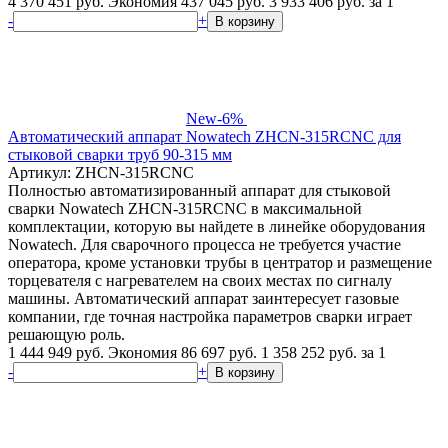
4 370 451 руб.
Экономия 437 045 руб.
3 933 406
руб.
за 1
-
+
В корзину
New
-6%
Автоматический аппарат Nowatech ZHCN-315RCNC для
стыковой сварки труб 90-315 мм
Артикул: ZHCN-315RCNC
Полностью автоматизированный аппарат для стыковой
сварки Nowatech ZHCN-315RCNC в максимальной
комплектации, которую вы найдете в линейке оборудования
Nowatech. Для сварочного процесса не требуется участие
оператора, кроме установки трубы в центратор и размещение
торцевателя с нагревателем на своих местах по сигналу
машины. Автоматический аппарат заинтересует газовые
компании, где точная настройка параметров сварки играет
решающую роль.
1 444 949 руб.
Экономия 86 697 руб.
1 358 252
руб.
за 1
-
+
В корзину