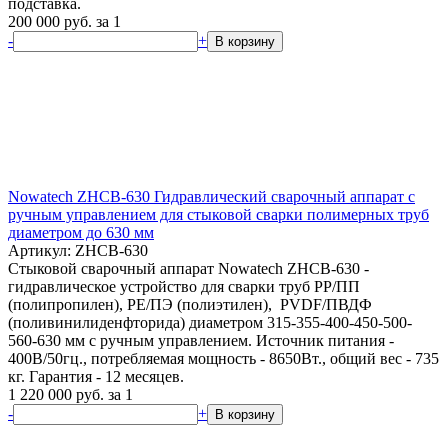
подставка.
200 000
руб.
за 1
-
+
В корзину
Nowatech ZHCB-630 Гидравлический сварочный аппарат с
ручным управлением для стыковой сварки полимерных труб
диаметром до 630 мм
Артикул: ZHCB-630
Стыковой сварочный аппарат Nowatech ZHCB-630 -
гидравлическое устройство для сварки труб PP/ПП
(полипропилен), PE/ПЭ (полиэтилен), PVDF/ПВДФ
(поливинилиденфторида) диаметром 315-355-400-450-500-
560-630 мм с ручным управлением. Источник питания -
400В/50гц., потребляемая мощность - 8650Вт., общий вес - 735
кг. Гарантия - 12 месяцев.
1 220 000
руб.
за 1
-
+
В корзину