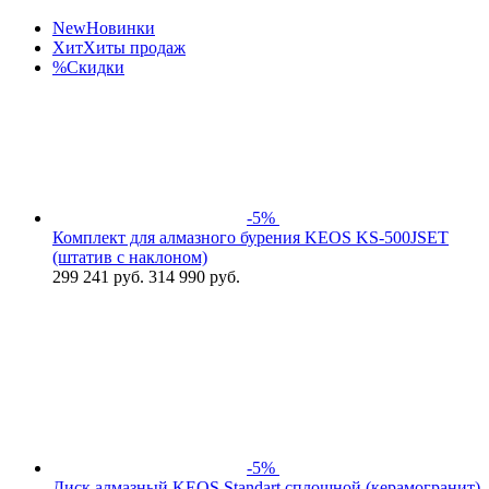
New
Новинки
Хит
Хиты продаж
%
Скидки
-5%
Комплект для алмазного бурения KEOS KS-500JSET
(штатив с наклоном)
299 241
руб.
314 990 руб.
-5%
Диск алмазный KEOS Standart сплошной (керамогранит)