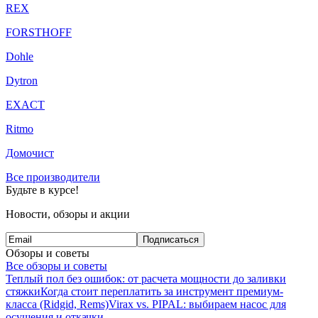
REX
FORSTHOFF
Dohle
Dytron
EXACT
Ritmo
Домочист
Все производители
Будьте в курсе!
Новости, обзоры и акции
Подписаться
Обзоры и советы
Все обзоры и советы
Теплый пол без ошибок: от расчета мощности до заливки
стяжки
Когда стоит переплатить за инструмент премиум-
класса (Ridgid, Rems)
Virax vs. PIPAL: выбираем насос для
осушения и откачки