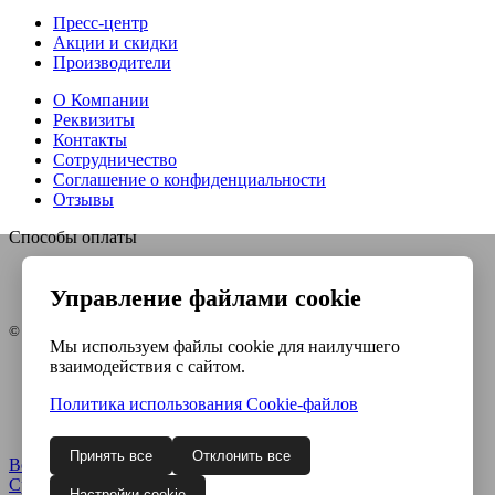
Пресс-центр
Акции и скидки
Производители
О Компании
Реквизиты
Контакты
Сотрудничество
Соглашение о конфиденциальности
Отзывы
Способы оплаты
Управление файлами cookie
© Интернет-магазин Евро-инструмент, 2026
Мы используем файлы cookie для наилучшего
взаимодействия с сайтом.
Контакты
Карта сайта
Политика использования Сookie-файлов
Политика конфиденциальности
Согласие на обработку ПДн
Принять все
Отклонить все
Войти
Регистрация
Сравнение
0
Настройки cookie