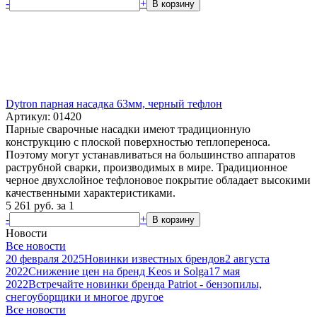
-
+
В корзину
Dytron парная насадка 63мм, черный тефлон
Артикул: 01420
Парные сварочные насадки имеют традиционную
конструкцию с плоской поверхностью теплопереноса.
Поэтому могут устанавливаться на большинство аппаратов
раструбной сварки, производимых в мире. Традиционное
черное двухслойное тефлоновое покрытие обладает высокими
качественными характеристиками.
5 261
руб.
за 1
-
+
В корзину
Новости
Все новости
20 февраля 2025
Новинки известных брендов
2 августа
2022
Снижение цен на бренд Keos и Solga
17 мая
2022
Встречайте новинки бренда Patriot - бензопилы,
снегоуборщики и многое другое
Все новости