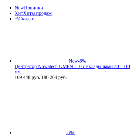
New
Новинки
Хит
Хиты продаж
%
Скидки
New
-6%
Центратор Nowatech UMPN-110 с вкладышами 40 - 110
мм
169 448
руб.
180 264 руб.
-5%