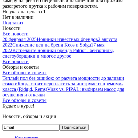
камеру нагрева и специальный наконечник для прижима
разогретого прутка к рабочим поверхностям.
Не указана цена
за 1
Нет в наличии
Под заказ
Новости
Все новости
20 февраля 2025
Новинки известных брендов
2 августа
2022
Снижение цен на бренд Keos и Solga
17 мая
2022
Встречайте новинки бренда Patriot - бензопилы,
снегоуборщики и многое другое
Все новости
Обзоры и советы
Все обзоры и советы
Теплый пол без ошибок: от расчета мощности до заливки
стяжки
Когда стоит переплатить за инструмент премиум-
класса (Ridgid, Rems)
Virax vs. PIPAL: выбираем насос для
осушения и откачки
Все обзоры и советы
Будьте в курсе!
Новости, обзоры и акции
Подписаться