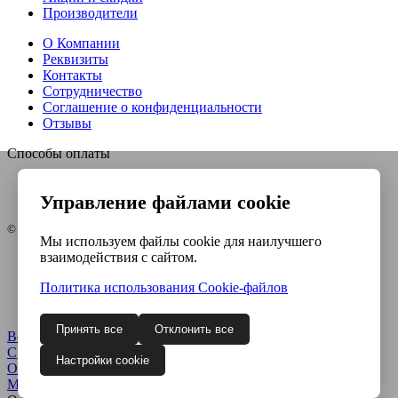
Производители
О Компании
Реквизиты
Контакты
Сотрудничество
Соглашение о конфиденциальности
Отзывы
Способы оплаты
Управление файлами cookie
© Интернет-магазин Евро-инструмент, 2026
Мы используем файлы cookie для наилучшего
взаимодействия с сайтом.
Контакты
Карта сайта
Политика использования Сookie-файлов
Политика конфиденциальности
Согласие на обработку ПДн
Принять все
Отклонить все
Войти
Регистрация
Сравнение
0
Настройки cookie
Отложенные
0
Моя корзина
0
0
руб.