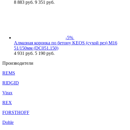
8 883
руб.
9 351 руб.
-5%
Алмазная коронка по бетону KEOS (сухой рез) М16
51/150мм (DC051.150)
4 931
руб.
5 190 руб.
Производители
REMS
RIDGID
Virax
REX
FORSTHOFF
Dohle