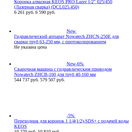
Коронка алмазная KEOS PRO Lazer 1/2" 025/450
(Лазерная сварка) (DCL025.450)
6 261
руб.
6 590 руб.
New
Гидравлический аппарат Nowatech ZHCN-250E для
сварки труб 63-250 мм, с протоколированием
Не указана цена
New
-6%
Сварочная машина с гидравлическим приводом
Nowatech ZHCB-160 для труб 40-160 мм
544 737
руб.
579 507 руб.
-5%
Переходник для коронок 1 1/4(1/2)-SDS+ с подачей воды
KEOS
10 270
руб.
10 810 руб.