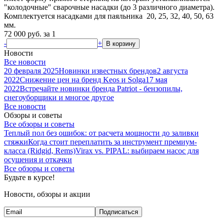
"колодочные" сварочные насадки (до 3 различного диаметра).
Комплектуется насадками для паяльника 20, 25, 32, 40, 50, 63
мм.
72 000
руб.
за 1
-
+
В корзину
Новости
Все новости
20 февраля 2025
Новинки известных брендов
2 августа
2022
Снижение цен на бренд Keos и Solga
17 мая
2022
Встречайте новинки бренда Patriot - бензопилы,
снегоуборщики и многое другое
Все новости
Обзоры и советы
Все обзоры и советы
Теплый пол без ошибок: от расчета мощности до заливки
стяжки
Когда стоит переплатить за инструмент премиум-
класса (Ridgid, Rems)
Virax vs. PIPAL: выбираем насос для
осушения и откачки
Все обзоры и советы
Будьте в курсе!
Новости, обзоры и акции
Подписаться