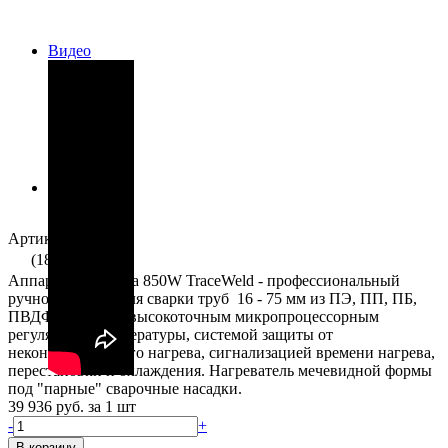
Видео
Артикул: 04833
(18)
Аппарат Polys P-4a 850W TraceWeld - профессиональный
ручной аппарат для сварки труб 16 - 75 мм из ПЭ, ПП, ПБ,
ПВДФ. Оснащен высокоточным микропроцессорным
регулятором температуры, системой защиты от
неконтролируемого нагрева, сигнализацией времени нагрева,
перестановки и охлаждения. Нагреватель мечевидной формы
под "парные" сварочные насадки.
39 936 руб.
за 1 шт
-
+
В корзину