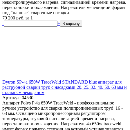
неконтролируемого нагрева, сигнализацией времени нагрева,
перестановки и охлаждения. Нагреватель мечевидной формы
под "парные" сварочные насадки.
79 200
руб.
за 1
-
+
В корзину
Dytron SP-4a 650W TraceWeld STANDARD blue аппарат для
раструбной сварки труб с насадками 20, 25, 32, 40, 50, 63 мм и
стальным чемоданом
Артикул: 04530
Аппарат Polys P 4a 650W TraceWeld - профессиональное
ручное устройство для сварки полипропиленовых труб 16 -
63 мм. Оснащено микропроцессорным регулятором
температуры, звуковой сигнализацией времени нагрева,
перестановки и охлаждения. Нагреватель 4a 650w traceweld
имеет форму прямого стержня, на который устанавливаются