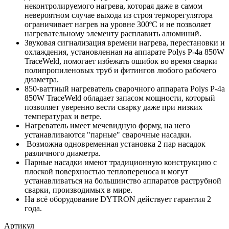
неконтролируемого нагрева, которая даже в самом
невероятном случае выхода из строя терморегулятора
ограничивает нагрев на уровне 300ºС и не позволяет
нагревательному элементу расплавить алюминий.
Звуковая сигнализация времени нагрева, перестановки и
охлаждения, установленная на аппарате Polys P-4a 850W
TraceWeld, помогает избежать ошибок во время сварки
полипропиленовых труб и фитингов любого рабочего
диаметра.
850-ваттный нагреватель сварочного аппарата Polys P-4a
850W TraceWeld обладает запасом мощности, который
позволяет уверенно вести сварку даже при низких
температурах и ветре.
Нагреватель имеет мечевидную форму, на него
устанавливаются "парные" сварочные насадки.
Возможна одновременная установка 2 пар насадок
различного диаметра.
Парные насадки имеют традиционную конструкцию с
плоской поверхностью теплопереноса и могут
устанавливаться на большинство аппаратов раструбной
сварки, производимых в мире.
На всё оборудование DYTRON действует гарантия 2
года.
Артикул