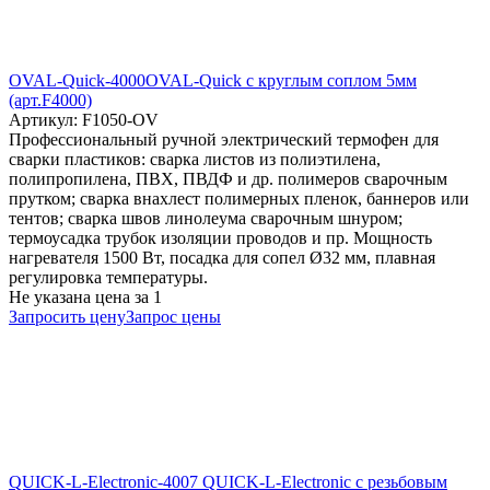
OVAL-Quick-4000OVAL-Quick с круглым соплом 5мм
(арт.F4000)
Артикул: F1050-OV
Профессиональный ручной электрический термофен для
сварки пластиков: сварка листов из полиэтилена,
полипропилена, ПВХ, ПВДФ и др. полимеров сварочным
прутком; сварка внахлест полимерных пленок, баннеров или
тентов; сварка швов линолеума сварочным шнуром;
термоусадка трубок изоляции проводов и пр. Мощность
нагревателя 1500 Вт, посадка для сопел Ø32 мм, плавная
регулировка температуры.
Не указана цена
за 1
Запросить цену
Запрос цены
QUICK-L-Electronic-4007 QUICK-L-Electronic с резьбовым