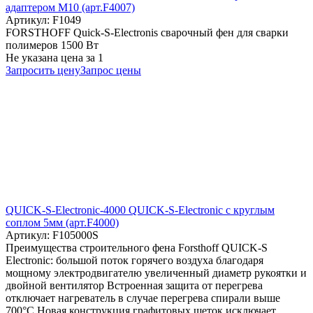
адаптером М10 (арт.F4007)
Артикул: F1049
FORSTHOFF Quick-S-Electronis сварочный фен для сварки
полимеров 1500 Вт
Не указана цена
за 1
Запросить цену
Запрос цены
QUICK-S-Electronic-4000 QUICK-S-Electronic с круглым
соплом 5мм (арт.F4000)
Артикул: F105000S
Преимущества строительного фена Forsthoff QUICK-S
Electronic: большой поток горячего воздуха благодаря
мощному электродвигателю увеличенный диаметр рукоятки и
двойной вентилятор Встроенная защита от перегрева
отключает нагреватель в случае перегрева спирали выше
700°C Новая конструкция графитовых щеток исключает