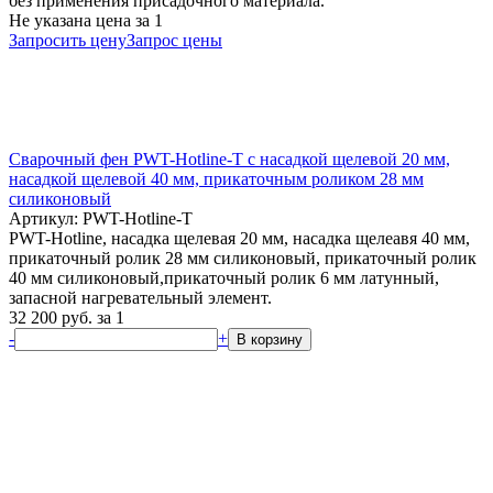
без применения присадочного материала.
Не указана цена
за 1
Запросить цену
Запрос цены
Сварочный фен PWT-Hotline-T с насадкой щелевой 20 мм,
насадкой щелевой 40 мм, прикаточным роликом 28 мм
силиконовый
Артикул: PWT-Hotline-T
PWT-Hotline, насадка щелевая 20 мм, насадка щелеавя 40 мм,
прикаточный ролик 28 мм силиконовый, прикаточный ролик
40 мм силиконовый,прикаточный ролик 6 мм латунный,
запасной нагревательный элемент.
32 200
руб.
за 1
-
+
В корзину