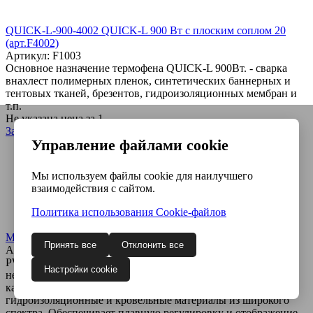
QUICK-L-900-4002 QUICK-L 900 Вт с плоским соплом 20
(арт.F4002)
Артикул: F1003
Основное назначение термофена QUICK-L 900Вт. - сварка
внахлест полимерных пленок, синтетических баннерных и
тентовых тканей, брезентов, гидроизоляционных мембран и
т.п.
Не указана цена
за 1
Запросить цену
Запрос цены
Управление файлами cookie
Мы используем файлы cookie для наилучшего
взаимодействия с сайтом.
Политика использования Сookie-файлов
Многофункциональный ручной термофен PWT 2000
Принять все
Отклонить все
Артикул: PWT-Hotline L
PWT 2000 - это многофункциональный ручной термофен,
Настройки cookie
незаменимое в промышленности устройство, способное
качественно сваривать полимерные ткани,
гидроизоляционные и кровельные материалы из широкого
спектра. Обеспечивает плавную регулировку и отображение