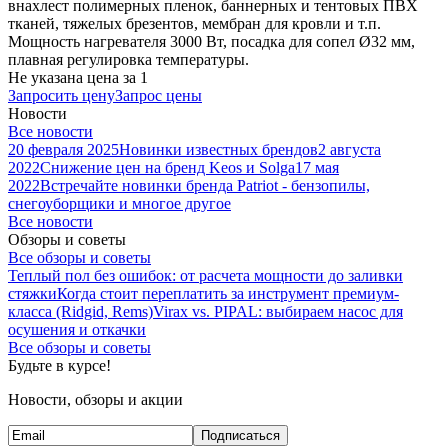
внахлест полимерных пленок, баннерных и тентовых ПВХ
тканей, тяжелых брезентов, мембран для кровли и т.п.
Мощность нагревателя 3000 Вт, посадка для сопел Ø32 мм,
плавная регулировка температуры.
Не указана цена
за 1
Запросить цену
Запрос цены
Новости
Все новости
20 февраля 2025
Новинки известных брендов
2 августа
2022
Снижение цен на бренд Keos и Solga
17 мая
2022
Встречайте новинки бренда Patriot - бензопилы,
снегоуборщики и многое другое
Все новости
Обзоры и советы
Все обзоры и советы
Теплый пол без ошибок: от расчета мощности до заливки
стяжки
Когда стоит переплатить за инструмент премиум-
класса (Ridgid, Rems)
Virax vs. PIPAL: выбираем насос для
осушения и откачки
Все обзоры и советы
Будьте в курсе!
Новости, обзоры и акции
Подписаться