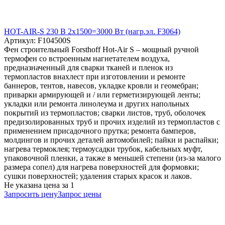
HOT-AIR-S 230 В 2x1500=3000 Вт (нагр.эл. F3064)
Артикул: F104500S
Фен строительный Forsthoff Hot-Air S – мощный ручной
термофен со встроенным нагнетателем воздуха,
предназначенный для сварки тканей и пленок из
термопластов внахлест при изготовлении и ремонте
баннеров, тентов, навесов, укладке кровли и геомебран;
приварки армирующей и / или герметизирующей ленты;
укладки или ремонта линолеума и других напольных
покрытий из термопластов; сварки листов, труб, оболочек
предизолированных труб и прочих изделий из термопластов с
применением присадочного прутка; ремонта бамперов,
молдингов и прочих деталей автомобилей; пайки и распайки;
нагрева термоклея; термоусадки трубок, кабельных муфт,
упаковочной пленки, а также в меньшей степени (из-за малого
размера сопел) для нагрева поверхностей для формовки;
сушки поверхностей; удаления старых красок и лаков.
Не указана цена
за 1
Запросить цену
Запрос цены