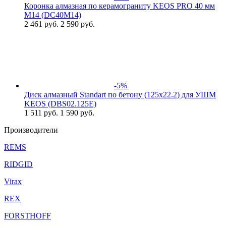
Коронка алмазная по керамограниту KEOS PRO 40 мм
M14 (DC40M14)
2 461
руб.
2 590 руб.
-5%
Диск алмазный Standart по бетону (125х22.2) для УШМ
KEOS (DBS02.125Е)
1 511
руб.
1 590 руб.
Производители
REMS
RIDGID
Virax
REX
FORSTHOFF