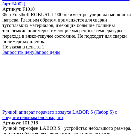
(арт.F4002)
Артикул: F1010
Фен Forsthoff ROBUST-L 900 не имеет регулировки мощности
нагрева. Главным образом применяется для сварки
тугоплавких материалов, имеющих большие толщины -
теплоемкие полимеры, имеющие умеренные температуры
перехода в вязко-текучее состояние. Не подходит для сварки
полимерных плёнок.
Не указана цена
за 1
Запросить цену
Запрос цены
Ручной аппарат горячего воздуха LABOR S (Лабор S) с
соединительным блоком, , шт
Артикул: 101.716
Ручной термофен LABOR S - устройство небольшого размера,
при этом обладающее широкими функциональными