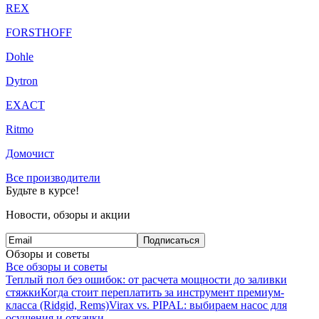
REX
FORSTHOFF
Dohle
Dytron
EXACT
Ritmo
Домочист
Все производители
Будьте в курсе!
Новости, обзоры и акции
Подписаться
Обзоры и советы
Все обзоры и советы
Теплый пол без ошибок: от расчета мощности до заливки
стяжки
Когда стоит переплатить за инструмент премиум-
класса (Ridgid, Rems)
Virax vs. PIPAL: выбираем насос для
осушения и откачки