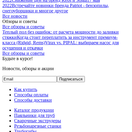
2022
Снижение цен на бренд Keos и Solga
17 мая
2022
Встречайте новинки бренда Patriot - бензопилы,
снегоуборщики и многое другое
Все новости
Обзоры и советы
Все обзоры и советы
Теплый пол без ошибок: от расчета мощности до заливки
стяжки
Когда стоит переплатить за инструмент премиум-
класса (Ridgid, Rems)
Virax vs. PIPAL: выбираем насос для
осушения и откачки
Все обзоры и советы
Будьте в курсе!
Новости, обзоры и акции
Подписаться
Как купить
Способы оплаты
Способы доставки
Каталог продукции
Паяльники для труб
Сварочные экструдеры
Резьбонарезные станки
Трубогибы