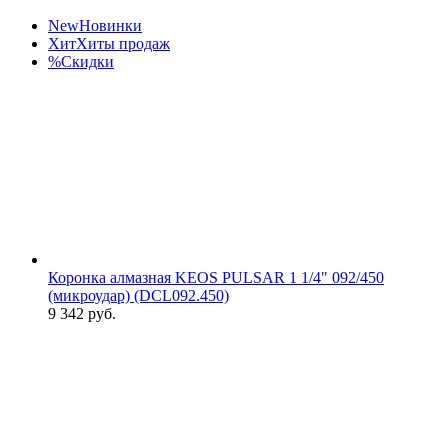
New
Новинки
Хит
Хиты продаж
%
Скидки
Коронка алмазная KEOS PULSAR 1 1/4" 092/450
(микроудар) (DCL092.450)
9 342
руб.