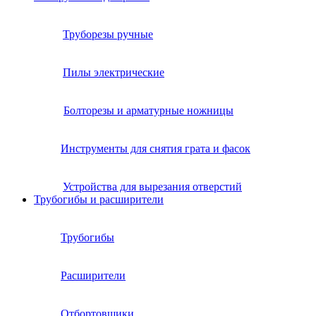
Труборезы ручные
Пилы электрические
Болторезы и арматурные ножницы
Инструменты для снятия грата и фасок
Устройства для вырезания отверстий
Трубогибы и расширители
Трубогибы
Расширители
Отбортовщики