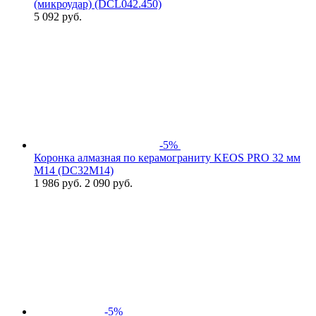
(микроудар) (DCL042.450)
5 092
руб.
-5%
Коронка алмазная по керамограниту KEOS PRO 32 мм
M14 (DC32M14)
1 986
руб.
2 090 руб.
-5%