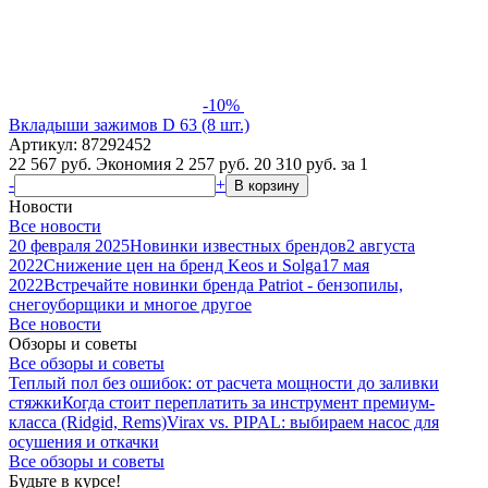
-10%
Вкладыши зажимов D 63 (8 шт.)
Артикул: 87292452
22 567 руб.
Экономия 2 257 руб.
20 310
руб.
за 1
-
+
В корзину
Новости
Все новости
20 февраля 2025
Новинки известных брендов
2 августа
2022
Снижение цен на бренд Keos и Solga
17 мая
2022
Встречайте новинки бренда Patriot - бензопилы,
снегоуборщики и многое другое
Все новости
Обзоры и советы
Все обзоры и советы
Теплый пол без ошибок: от расчета мощности до заливки
стяжки
Когда стоит переплатить за инструмент премиум-
класса (Ridgid, Rems)
Virax vs. PIPAL: выбираем насос для
осушения и откачки
Все обзоры и советы
Будьте в курсе!