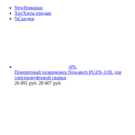
New
Новинки
Хит
Хиты продаж
%
Скидки
-6%
Поворотный позиционер Nowatech PUZN-110L для
электромуфтовой сварки
26 891
руб.
28 607 руб.