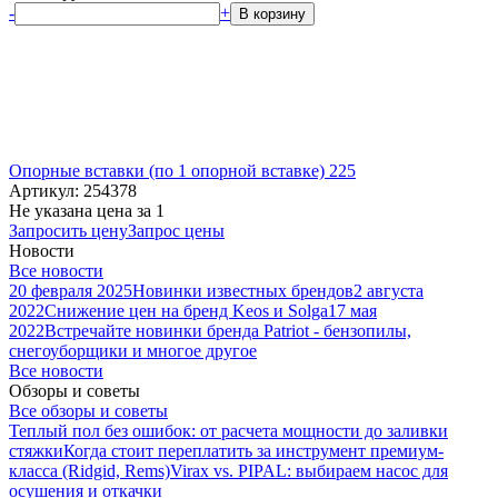
-
+
В корзину
Опорные вставки (по 1 опорной вставке) 225
Артикул: 254378
Не указана цена
за 1
Запросить цену
Запрос цены
Новости
Все новости
20 февраля 2025
Новинки известных брендов
2 августа
2022
Снижение цен на бренд Keos и Solga
17 мая
2022
Встречайте новинки бренда Patriot - бензопилы,
снегоуборщики и многое другое
Все новости
Обзоры и советы
Все обзоры и советы
Теплый пол без ошибок: от расчета мощности до заливки
стяжки
Когда стоит переплатить за инструмент премиум-
класса (Ridgid, Rems)
Virax vs. PIPAL: выбираем насос для
осушения и откачки