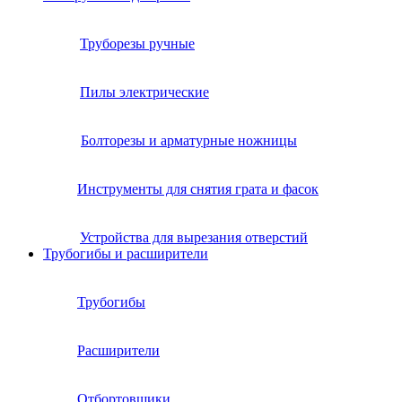
Труборезы ручные
Пилы электрические
Болторезы и арматурные ножницы
Инструменты для снятия грата и фасок
Устройства для вырезания отверстий
Трубогибы и расширители
Трубогибы
Расширители
Отбортовщики