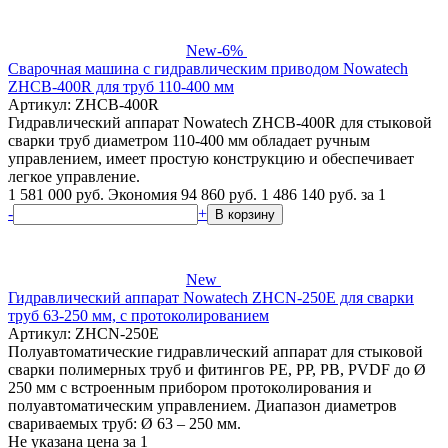
New
-6%
Сварочная машина с гидравлическим приводом Nowatech
ZHCB-400R для труб 110-400 мм
Артикул: ZHCB-400R
Гидравлический аппарат Nowatech ZHCB-400R для стыковой
сварки труб диаметром 110-400 мм обладает ручным
управлением, имеет простую конструкцию и обеспечивает
легкое управление.
1 581 000 руб.
Экономия 94 860 руб.
1 486 140
руб.
за 1
-
+
В корзину
New
Гидравлический аппарат Nowatech ZHCN-250E для сварки
труб 63-250 мм, с протоколированием
Артикул: ZHCN-250E
Полуавтоматические гидравлический аппарат для стыковой
сварки полимерных труб и фитингов PE, PP, PB, PVDF до Ø
250 мм с встроенным прибором протоколирования и
полуавтоматическим управлением. Диапазон диаметров
свариваемых труб: Ø 63 – 250 мм.
Не указана цена
за 1