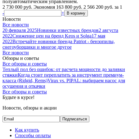
полуавтоматическим управлением.
2 730 000 руб.
Экономия 163 800 руб.
2 566 200
руб.
за 1
-
+
В корзину
Новости
Все новости
20 февраля 2025
Новинки известных брендов
2 августа
2022
Снижение цен на бренд Keos и Solga
17 мая
2022
Встречайте новинки бренда Patriot - бензопилы,
снегоуборщики и многое другое
Все новости
Обзоры и советы
Все обзоры и советы
Теплый пол без ошибок: от расчета мощности до заливки
стяжки
Когда стоит переплатить за инструмент премиум-
класса (Ridgid, Rems)
Virax vs. PIPAL: выбираем насос для
осушения и откачки
Все обзоры и советы
Будьте в курсе!
Новости, обзоры и акции
Подписаться
Как купить
Способы оплаты