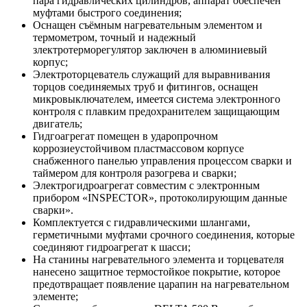
пара гидравлических цилиндров, аппарат обеспечен
муфтами быстрого соединения;
О
снащен съёмным нагревательным элементом и
термометром, точный и надежный
злектротерморегулятор заключен в алюминиевый
корпус;
Электроторцеватель служащий для выравнивания
тoрцов соединяемых тpуб и фитингов, оснащен
микровыключателем, имеется система электронного
контроля с плавким предохранителем защищающим
двигатель;
Гидгоагрегат помещен в ударопрочном
коррозиеустойчивом пластмассовом корпусе
снабженного панелью управления процессом сварки и
таймером для контроля разогрева и сварки;
Электрогидроагрегат совместим с электронным
прибором «INSPECTOR», протоколирующим данные
сварки».
Комплектуется с гидравлическими шлангами,
герметичными муфтами срочного соединения, которые
соединяют гидроагрегат к шасси;
На станины нагревательного элемента и торцевателя
нанесено защитное термостойкое покрытие, которое
предотвращает появление царапин на нагревательном
элементе;