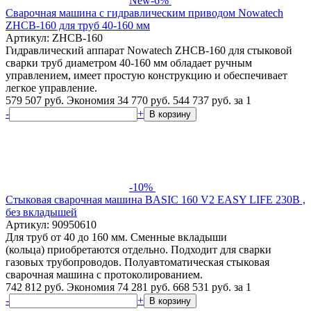
New
-6%
Сварочная машина с гидравлическим приводом Nowatech
ZHCB-160 для труб 40-160 мм
Артикул: ZHCB-160
Гидравлический аппарат Nowatech ZHCB-160 для стыковой
сварки труб диаметром 40-160 мм обладает ручным
управлением, имеет простую конструкцию и обеспечивает
легкое управление.
579 507 руб.
Экономия 34 770 руб.
544 737
руб.
за 1
-
+
В корзину
-10%
Стыковая сварочная машина BASIC 160 V2 EASY LIFE 230В ,
без вкладышей
Артикул: 90950610
Для труб от 40 до 160 мм. Сменные вкладыши
(кольца) приобретаются отдельно. Подходит для сварки
газовых трубопроводов. Полуавтоматическая стыковая
сварочная машина с протоколированием.
742 812 руб.
Экономия 74 281 руб.
668 531
руб.
за 1
-
+
В корзину