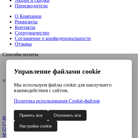
Акции и скидки
Производители
О Компании
Реквизиты
Контакты
Сотрудничество
Соглашение о конфиденциальности
Отзывы
Способы оплаты
Управление файлами cookie
© Интернет-магазин Евро-инструмент, 2026
Мы используем файлы cookie для наилучшего
взаимодействия с сайтом.
Контакты
Карта сайта
Политика использования Сookie-файлов
Политика конфиденциальности
Согласие на обработку ПДн
Принять все
Отклонить все
Войти
Регистрация
Сравнение
0
Настройки cookie
Отложенные
0
Моя корзина
0
0
руб.