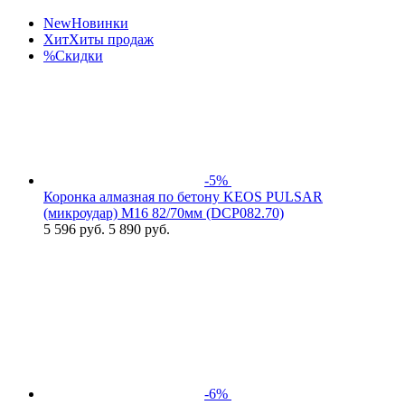
New
Новинки
Хит
Хиты продаж
%
Скидки
-5%
Коронка алмазная по бетону KEOS PULSAR
(микроудар) М16 82/70мм (DCP082.70)
5 596
руб.
5 890 руб.
-6%