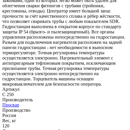
зажимами, один из которых легко может быть удален для
облегчения сварки фитингов с трубами (тройники,
крестовины, отводы). Центратор имеет большой запас
прочности за счёт качественного сплава и рёбер жёсткости,
что позволяет сваривать трубы с любым показателем SDR.
Гидростанция выполнена в открытом корпусе по стандарту
защиты IP 54 (брызго- и пылезащищенный). Все органы
управления расположены непосредственно на гидростанции.
Разъем для подключения нагревателя расположен на задней
панели гидростанции - нет необходимости в выносном
терморегуляторе. Точная регулировка температуры
осуществляется электронно. Нагревательный элемент с
антипригарным тефлоновым покрытием, исключающим
прилипание трубы. Точная регулировка температуры
осуществляется электронно непосредственно на
гидростанции. Торцеватель машины оснащен
микровыключателем для безопасности оператора.
Артикул
C 250
Производитель
Просвар
Производство
Россия
Вес, кг
120