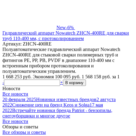
New
-6%
Гидравлический аппарат Nowatech ZHCN-400RE для сварки
труб 110-400 мм, с протоколированием
Артикул: ZHCN-400RE
Полуавтоматические гидравлический аппарат Nowatech
ZHCN-400RE для стыковой сварки полимерных труб и
фитингов PE, PP, PB, PVDF в диапазоне 110-400 мм с
встроенным прибором протоколирования и
полуавтоматическим управлением.
1 668 253 руб.
Экономия 100 095 руб.
1 568 158
руб.
за 1
-
+
В корзину
Новости
Все новости
20 февраля 2025
Новинки известных брендов
2 августа
2022
Снижение цен на бренд Keos и Solga
17 мая
2022
Встречайте новинки бренда Patriot - бензопилы,
снегоуборщики и многое другое
Все новости
Обзоры и советы
Все обзоры и советы